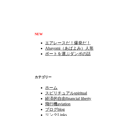
NEW
エアレースだ！爆発だ！
Abayomi（あばよみ）人形
ボートを運ぶダンボの話
カテゴリー
ホーム
スピリチュアルspiritual
経済的自由financial liberty
飛行機aviation
ブログblog
リンクLinks