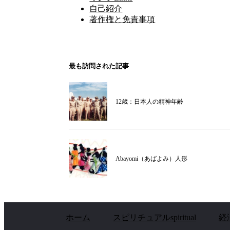
自己紹介
著作権と免責事項
最も訪問された記事
12歳：日本人の精神年齢
Abayomi（あばよみ）人形
ホーム
スピリチュアルspiritual
経済