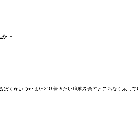
か －
するぼくがいつかはたどり着きたい境地を余すところなく示して