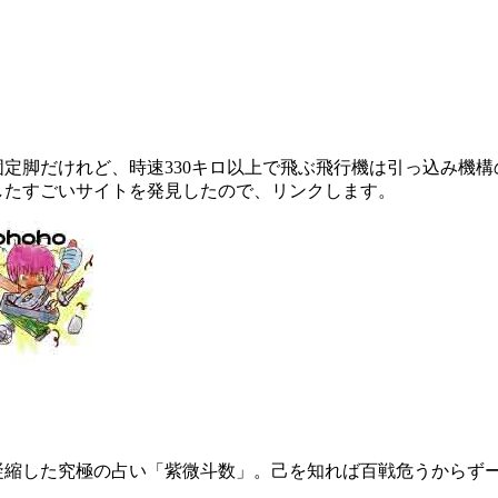
yote)は固定脚だけれど、時速330キロ以上で飛ぶ飛行機は引
したすごいサイトを発見したので、リンクします。
凝縮した究極の占い「紫微斗数」。己を知れば百戦危うからず