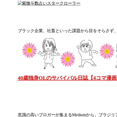
ブラック企業、社畜といった課題から目をそらさず、
40歳独身OLのサバイバル日誌【4コマ漫
意識の高いブロガーが集まるMediumから。ブラ