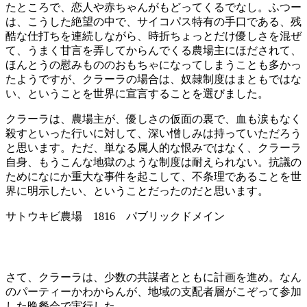
たところで、恋人や赤ちゃんがもどってくるでなし。ふつー
は、こうした絶望の中で、サイコパス特有の手口である、残
酷な仕打ちを連続しながら、時折ちょっとだけ優しさを混ぜ
て、うまく甘言を弄してからんでくる農場主にほだされて、
ほんとうの慰みもののおもちゃになってしまうことも多かっ
たようですが、クラーラの場合は、奴隷制度はまともではな
い、ということを世界に宣言することを選びました。
クラーラは、農場主が、優しさの仮面の裏で、血も涙もなく
殺すといった行いに対して、深い憎しみは持っていただろう
と思います。ただ、単なる属人的な恨みではなく、クラーラ
自身、もうこんな地獄のような制度は耐えられない。抗議の
ためになにか重大な事件を起こして、不条理であることを世
界に明示したい、ということだったのだと思います。
サトウキビ農場 1816 パブリックドメイン
さて、クラーラは、少数の共謀者とともに計画を進め。なん
のパーティーかわからんが、地域の支配者層がこぞって参加
した晩餐会で実行した。