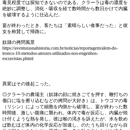
毒見程度では探知できないのである。クラーラは毒の濃度を
絶妙に調整し、消化・吸収を経て数時間から数日かけて内臓
を破壊するように仕込んだ。
宴が終わったとき、客たちは「素晴らしい食事だった」と彼
女を称賛して帰路に。
奴隷の拷問風景
https://aventurasnahistoria.com.br/noticias/reportagem/alem-do-
tronco-10-metodos-atrozes-utilizados-nos-engenhos-
escravistas.phtml
異変はその後起こった。
◎クラーラの農場主（奴隷の顔に焼きごてを押す、鞭打ちの
傷口に塩を擦り込むなどの拷問が大好き）は、トウゴマの毒
（リシン）によって細胞を内側から破壊し、宴が終わった数
時間後、激しい腹痛に襲われ。体内で毒が反応し、内臓が焼
け付くような熱を発し。彼は喉の渇きを訴えたが、水を飲め
ば飲むほど体内の化学反応が加速し、のたうち回りながら自