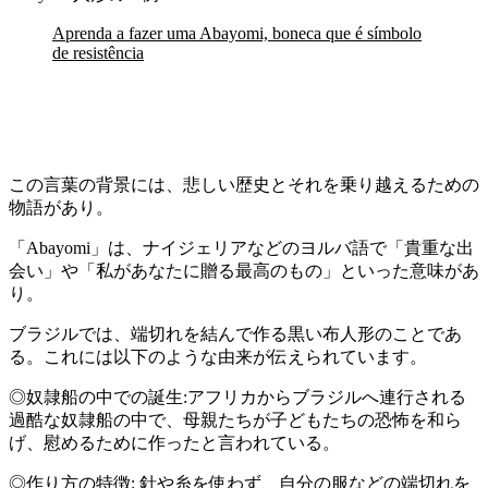
Aprenda a fazer uma Abayomi, boneca que é símbolo
de resistência
この言葉の背景には、悲しい歴史とそれを乗り越えるための
物語があり。
「Abayomi」は、ナイジェリアなどのヨルバ語で「貴重な出
会い」や「私があなたに贈る最高のもの」といった意味があ
り。
ブラジルでは、端切れを結んで作る黒い布人形のことであ
る。これには以下のような由来が伝えられています。
◎奴隷船の中での誕生:アフリカからブラジルへ連行される
過酷な奴隷船の中で、母親たちが子どもたちの恐怖を和ら
げ、慰めるために作ったと言われている。
◎作り方の特徴: 針や糸を使わず、自分の服などの端切れを