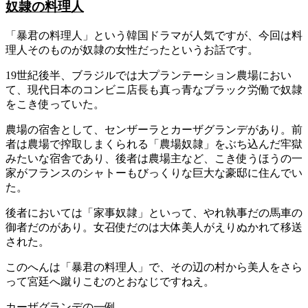
奴隷の料理人
「暴君の料理人」という韓国ドラマが人気ですが、今回は料
理人そのものが奴隷の女性だったというお話です。
19世紀後半、ブラジルでは大プランテーション農場におい
て、現代日本のコンビニ店長も真っ青なブラック労働で奴隷
をこき使っていた。
農場の宿舎として、センザーラとカーザグランデがあり。前
者は農場で搾取しまくられる「農場奴隷」をぶち込んだ牢獄
みたいな宿舎であり、後者は農場主など、こき使うほうの一
家がフランスのシャトーもびっくりな巨大な豪邸に住んでい
た。
後者においては「家事奴隷」といって、やれ執事だの馬車の
御者だのがあり。女召使だのは大体美人がえりぬかれて移送
された。
このへんは「暴君の料理人」で、その辺の村から美人をさら
って宮廷へ蹴りこむのとおなじですねえ。
カーザグランデの一例