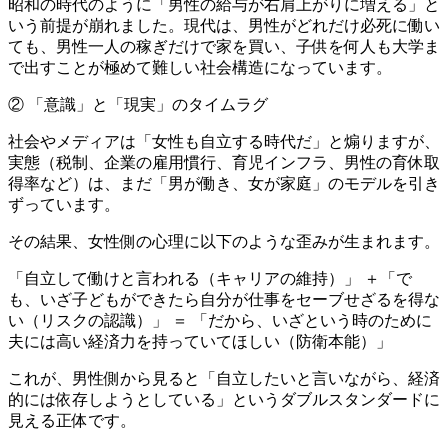
昭和の時代のように「男性の給与が右肩上がりに増える」と
いう前提が崩れました。現代は、男性がどれだけ必死に働い
ても、男性一人の稼ぎだけで家を買い、子供を何人も大学ま
で出すことが極めて難しい社会構造になっています。
② 「意識」と「現実」のタイムラグ
社会やメディアは「女性も自立する時代だ」と煽りますが、
実態（税制、企業の雇用慣行、育児インフラ、男性の育休取
得率など）は、まだ「男が働き、女が家庭」のモデルを引き
ずっています。
その結果、女性側の心理に以下のような歪みが生まれます。
「自立して働けと言われる（キャリアの維持）」 ＋「で
も、いざ子どもができたら自分が仕事をセーブせざるを得な
い（リスクの認識）」 ＝ 「だから、いざという時のために
夫には高い経済力を持っていてほしい（防衛本能）」
これが、男性側から見ると「自立したいと言いながら、経済
的には依存しようとしている」というダブルスタンダードに
見える正体です。