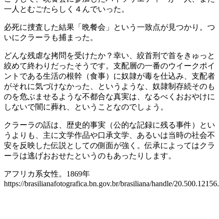
一人とむごたらしく４んでいった。
必死に捜査した結果「晩餐会」という一致点が見つかり。つ
いにクラーラも捕まった。
どんな残虐な拷問を受けたか？幸い、絞首刑で首をきゅっと
絞めて終わりだったそうです。支配層の一番のウイークポイ
ントである生活の根幹（食事）に奴隷が毒を仕込み、支配者
がそれに気づけなかった、というような、奴隷制存続そのも
のを危ぶませるような不都合な真実は、なるべくおおやけに
しないで闇に葬れ、ということなのでしょう。
クラーラの話は、歴史的事実（公的な記録に残る事件）とい
うよりも、主に文学作品や口承文学、あるいは当時の社会不
安を反映した伝説としての側面が強く。伝承によってはクラ
ーラは逃げおおせたというのもあったりします。
アフリカ系女性。1869年
https://brasilianafotografica.bn.gov.br/brasiliana/handle/20.500.12156