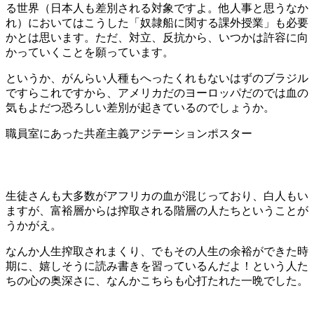
る世界（日本人も差別される対象ですよ。他人事と思うなか
れ）においてはこうした「奴隷船に関する課外授業」も必要
かとは思います。ただ、対立、反抗から、いつかは許容に向
かっていくことを願っています。
というか、がんらい人種もへったくれもないはずのブラジル
ですらこれですから、アメリカだのヨーロッパだのでは血の
気もよだつ恐ろしい差別が起きているのでしょうか。
職員室にあった共産主義アジテーションポスター
生徒さんも大多数がアフリカの血が混じっており、白人もい
ますが、富裕層からは搾取される階層の人たちということが
うかがえ。
なんか人生搾取されまくり、でもその人生の余裕ができた時
期に、嬉しそうに読み書きを習っているんだよ！という人た
ちの心の奥深さに、なんかこちらも心打たれた一晩でした。