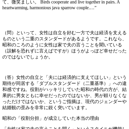
て、微笑ましい。 Birds cooperate and live together in pairs. A
heartwarming, harmonious java sparrow couple.…”
（問）といって、女性は自立を好む一方で夫は経済を支える
ものという二重のスタンダードがあるようです。これなら、
昭和のころのように女性は家で夫の言うことを聞いている
（誤解を恐れずに言えばですが）ほうがよっぽど幸せだった
のではないでしょうか。
（答）女性の自立と「夫には経済的に支えてほしい」という
期待が同居する「ダブルスタンダード（二重基準）」への違
和感ですね。役割がハッキリしていた昭和の時代の方が、結
果的に男女ともに幸せだったのではないか、男が頼りなくな
っただけではないか、というご指摘は、現代のジェンダーや
結婚観の歪みを非常に鋭く突いています。
昭和の「役割分担」が成立していた本当の理由
「女性は家で夫の言うことを聞く」というスタイルが機能し