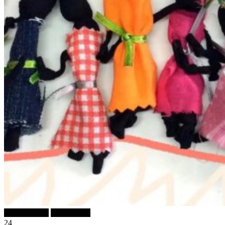
Sem categoria
ブログBlog
24