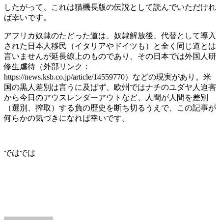
したがって、これは猫機長版の伝説として読んでいただけれ
ば幸いです。
アフリカ奴隷のたどった道は、奴隷解放後、代替として導入
された日本人移民（イタリアやドイツも）と全く同じ道とは
言いませんが延長線上のものであり、その日本では外国人研
修生虐待（外部リンク：
https://news.ksb.co.jp/article/14559770）などの現実があり。米
国の黒人差別は言うに及ばず、欧州ではナチのユダヤ人迫害
から今日のアウスレンダーアウトなど、人間が人間を差別
（選別、搾取）する負の歴史を断ち切るうえで、この記事が
何らかの気づきになれば幸いです。
ではでは