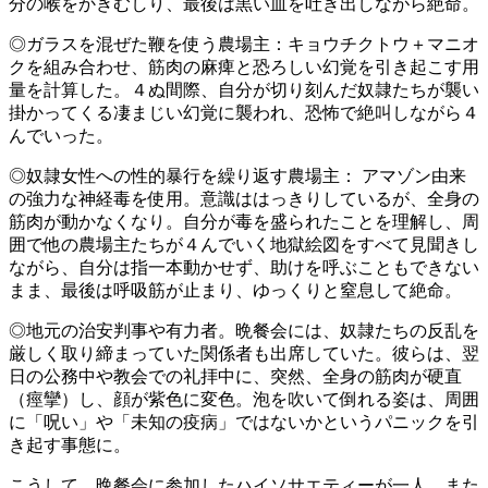
分の喉をかきむしり、最後は黒い血を吐き出しながら絶命。
◎ガラスを混ぜた鞭を使う農場主：キョウチクトウ＋マニオ
クを組み合わせ、筋肉の麻痺と恐ろしい幻覚を引き起こす用
量を計算した。４ぬ間際、自分が切り刻んだ奴隷たちが襲い
掛かってくる凄まじい幻覚に襲われ、恐怖で絶叫しながら４
んでいった。
◎奴隷女性への性的暴行を繰り返す農場主： アマゾン由来
の強力な神経毒を使用。意識ははっきりしているが、全身の
筋肉が動かなくなり。自分が毒を盛られたことを理解し、周
囲で他の農場主たちが４んでいく地獄絵図をすべて見聞きし
ながら、自分は指一本動かせず、助けを呼ぶこともできない
まま、最後は呼吸筋が止まり、ゆっくりと窒息して絶命。
◎地元の治安判事や有力者。晩餐会には、奴隷たちの反乱を
厳しく取り締まっていた関係者も出席していた。彼らは、翌
日の公務中や教会での礼拝中に、突然、全身の筋肉が硬直
（痙攣）し、顔が紫色に変色。泡を吹いて倒れる姿は、周囲
に「呪い」や「未知の疫病」ではないかというパニックを引
き起す事態に。
こうして、晩餐会に参加したハイソサエティーが一人、また