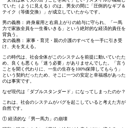
ていた（ように見える）のは、男女の間に「圧倒的なギブ＆
テイク（等価交換）」が成立していたからです。
男の義務： 終身雇用と右肩上がりの給与に守られ、「一馬
力で家族全員を一生養いきる」という絶対的な経済的責任を
背負う。
女の義務： 家事・育児・親の介護のすべてを一手に引き受
け、夫を支える。
この時代は、社会全体がこのシステムを前提に動いていたた
め、良くも悪くも「迷う必要」がありませんでした。「言う
ことを聞く代わりに、一生の生存を100%保障してもらう」
という契約だったため、そこに一つの安定と幸福感があった
のは事実です。
なぜ現代は「ダブルスタンダード」になってしまったのか？
これは、社会のシステムがバグを起こしていると考えた方が
自然です。
① 経済的な「男一馬力」の崩壊