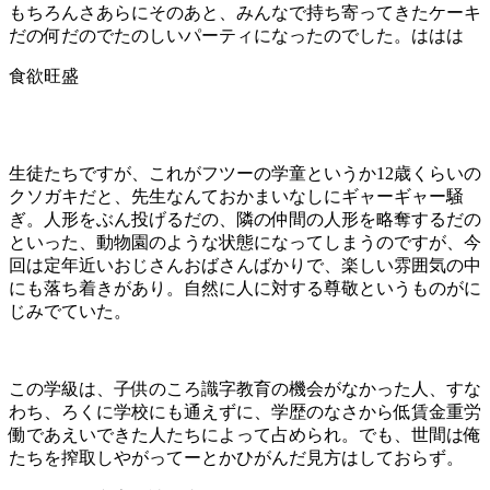
もちろんさあらにそのあと、みんなで持ち寄ってきたケーキ
だの何だのでたのしいパーティになったのでした。ははは
食欲旺盛
生徒たちですが、これがフツーの学童というか12歳くらいの
クソガキだと、先生なんておかまいなしにギャーギャー騒
ぎ。人形をぶん投げるだの、隣の仲間の人形を略奪するだの
といった、動物園のような状態になってしまうのですが、今
回は定年近いおじさんおばさんばかりで、楽しい雰囲気の中
にも落ち着きがあり。自然に人に対する尊敬というものがに
じみでていた。
この学級は、子供のころ識字教育の機会がなかった人、すな
わち、ろくに学校にも通えずに、学歴のなさから低賃金重労
働であえいできた人たちによって占められ。でも、世間は俺
たちを搾取しやがってーとかひがんだ見方はしておらず。