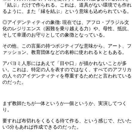
「結ぶ」だけで作られる。これは、道具がない環境でも作れ
るように、また「縁を結ぶ」という意味も込められている。
◎アイデンティティの象徴: 現在では、アフロ・ブラジル文
化のレジリエンス（困難を乗り越える力）や、母性、抵抗、
そして幸運のお守りとしての象徴となっている。
その他、この言葉の持つポジティブな意味から、アート、フ
ァッション、教育団体などの名称に使われるｋともある。
アバヨミ人形にはあえて「目や口」が描かれないことが多
い。これは、特定の人を表すのではなく、すべてのアフリカ
の人々のアイデンティティを尊重するためだと言われている
のだった。
まず教師たちが一体というか一個というか、実演してつく
り。
要すれば布切れをくるくる待て作る、という感じで、だいた
い5分もあれば作成できるのだった。