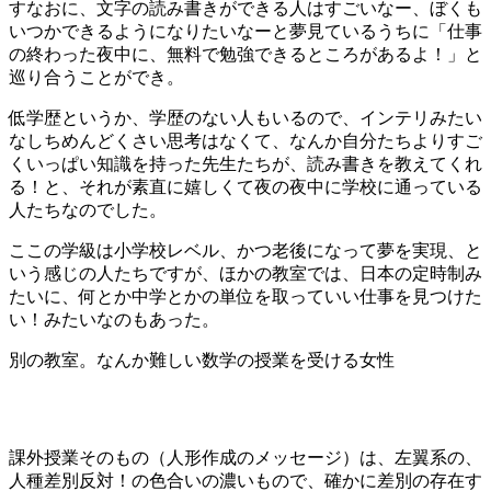
すなおに、文字の読み書きができる人はすごいなー、ぼくも
いつかできるようになりたいなーと夢見ているうちに「仕事
の終わった夜中に、無料で勉強できるところがあるよ！」と
巡り合うことができ。
低学歴というか、学歴のない人もいるので、インテリみたい
なしちめんどくさい思考はなくて、なんか自分たちよりすご
くいっぱい知識を持った先生たちが、読み書きを教えてくれ
る！と、それが素直に嬉しくて夜の夜中に学校に通っている
人たちなのでした。
ここの学級は小学校レベル、かつ老後になって夢を実現、と
いう感じの人たちですが、ほかの教室では、日本の定時制み
たいに、何とか中学とかの単位を取っていい仕事を見つけた
い！みたいなのもあった。
別の教室。なんか難しい数学の授業を受ける女性
課外授業そのもの（人形作成のメッセージ）は、左翼系の、
人種差別反対！の色合いの濃いもので、確かに差別の存在す