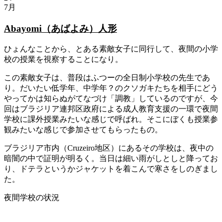
7月
Abayomi（あばよみ）人形
ひょんなことから、とある素敵女子に同行して、夜間の小学
校の授業を視察することになり。
この素敵女子は、普段はふつーの全日制小学校の先生であ
り。だいたい低学年、中学年？のクソガキたちを相手にどう
やってかは知らぬがてなづけ「調教」しているのですが、今
回はブラジリア連邦区政府による成人教育支援の一環で夜間
学校に課外授業みたいな感じで呼ばれ。そこにぼくも授業参
観みたいな感じで参加させてもらったもの。
ブラジリア市内（Cruzeiro地区）にあるその学校は、夜中の
暗闇の中で証明が明るく。当日は細い雨がしとしと降ってお
り、ドテラというかジャケットを着こんで寒さをしのぎまし
た。
夜間学校の状況