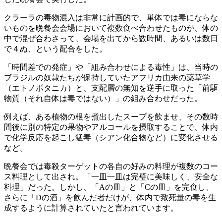
クラーラの毒物混入は非常に計画的で、単体では毒にならな
いものを晩餐会会場において複数食べ合わせたものが、体の
中で混ぜ合わさって、会場を出てから数時間、あるいは数日
で４ぬ、という配合をした。
「時間差での発症」や「組み合わせによる毒性」は、当時の
ブラジルの奴隷たちが保持していたアフリカ由来の薬草学
（エトノボタニカ）と、支配層の無知を逆手に取った「前駆
物質（それ自体は毒ではない）」の組み合わせだった。
例えば、ある植物の根を煮出したスープを飲ませ、その数時
間後に別の特定の果物やアルコールを摂取することで、体内
で化学反応を起こし猛毒（シアン化合物など）に変化させる
など。
晩餐会では毒殺ターゲットの各自の好みの料理が複数のコー
ス料理として出され。「一皿一皿は完璧に美味しく、安全な
料理」だった。しかし、「Aの皿」と「Cの皿」を完食し、
さらに「Dの酒」を飲んだ者だけが、体内で致死量の毒を生
成するように計算されていたと言われています。