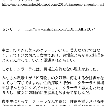
https://morenoengenho.blogspot.com/2010/03/moreno-engenho.html
センザーラ https://www.instagram.com/p/DLinBdHyEUv/
中に、ひときわ美人のクラーラがいた。美人なだけではな
く、とても頭の切れる女性であり、農場主どもが喜ぶ料理を
どんどん作って、いたく優遇されたらしい。
しかし、クラーラには、農場主を許せない理由があった。
みなさん農場主が「所有物」の女奴隷に何をするかは書かな
くてもご存じですよね。性的搾取のほかに、クラーラの農場
主はほんとうにクズだったらしく、クラーラの恋人をたたき
５６し、彼女に強制的に堕胎薬を飲ませて楽しんだ。
農場主にとって、クラーラなんて食欲、性欲を満足させる便