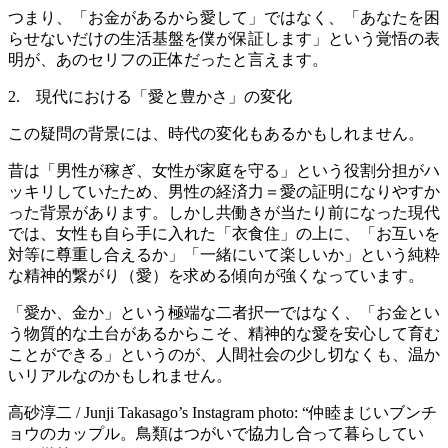
つまり、「お金があるから愛して」ではなく、「あなたを困
らせないだけの生活基盤を僕が保証します」という覚悟の表
明が、あのセリフの正体だったと言えます。
2. 現代における「愛と豊かさ」の変化
この疑問の背景には、時代の変化もあるかもしれません。
昔は「男性が稼ぎ、女性が家庭を守る」という役割分担がハ
ッキリしていたため、男性の経済力＝愛の証明になりやすか
った背景があります。しかし共働きが当たり前になった現代
では、女性も自ら手に入れた「衣食住」の上に、「お互いを
対等に尊重し合えるか」「一緒にいて楽しいか」という純粋
な精神的繋がり（愛）を求める傾向が強くなっています。
「愛か、金か」という極端な二者択一ではなく、「お金とい
う物質的な土台があるからこそ、精神的な愛を安心して育む
ことができる」というのが、人間社会の少し切なくも、温か
いリアルなのかもしれません。
高砂淳二 / Junji Takasago’s Instagram photo: “仲睦まじいブンチ
ョウのカップル。鳥類はつがいで協力し合って暮らしてい