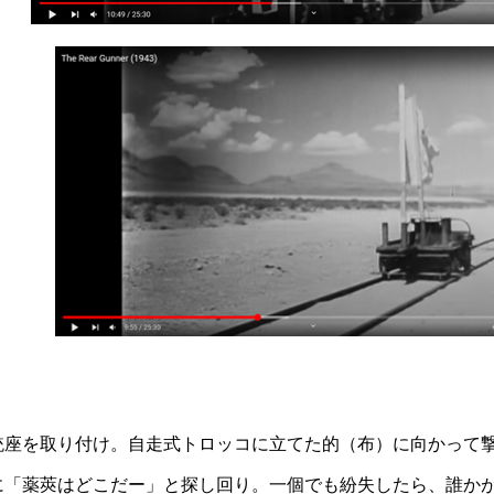
銃座を取り付け。自走式トロッコに立てた的（布）に向かって
に「薬莢はどこだー」と探し回り。一個でも紛失したら、誰か