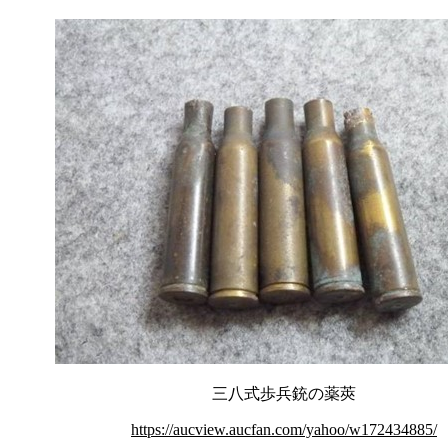
三八式歩兵銃の薬莢
https://aucview.aucfan.com/yahoo/w172434885/