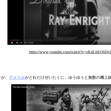
https://www.youtube.com/watch?v=oKdLbEQ6Dv
すが、
アメリカ
がどれだけぜいたくに、ゆうゆうと無数の機上