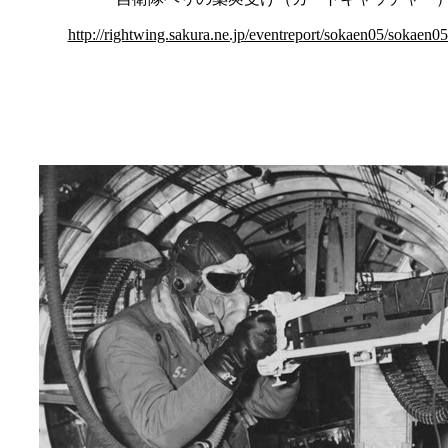
http://rightwing.sakura.ne.jp/eventreport/sokaen05/sokaen0