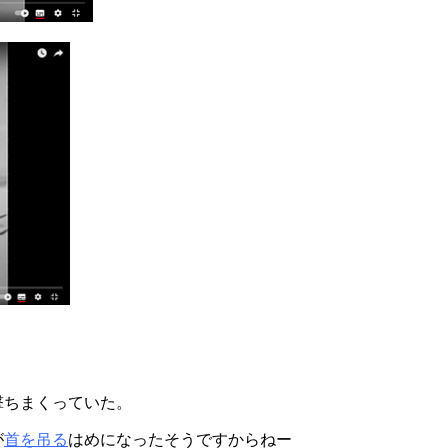
撃ちまくっていた。
が
首を吊る
はめになったそうですからねー