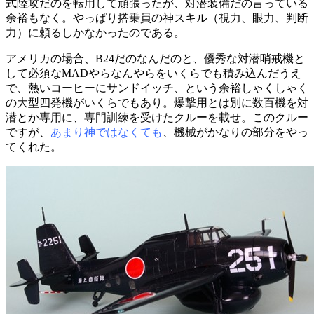
式陸攻だのを転用して頑張ったが、対潜装備だの言っている
余裕もなく。やっぱり搭乗員の神スキル（視力、眼力、判断
力）に頼るしかなかったのである。
アメリカの場合、B24だのなんだのと、優秀な対潜哨戒機と
して必須なMADやらなんやらをいくらでも積み込んだうえ
で、熱いコーヒーにサンドイッチ、という余裕しゃくしゃく
の大型四発機がいくらでもあり。爆撃用とは別に数百機を対
潜とか専用に、専門訓練を受けたクルーを載せ。このクルー
ですが、
あまり神ではなくても
、機械がかなりの部分をやっ
てくれた。