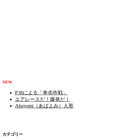
NEW
P38による「卑劣作戦」
エアレースだ！爆発だ！
Abayomi（あばよみ）人形
カテゴリー