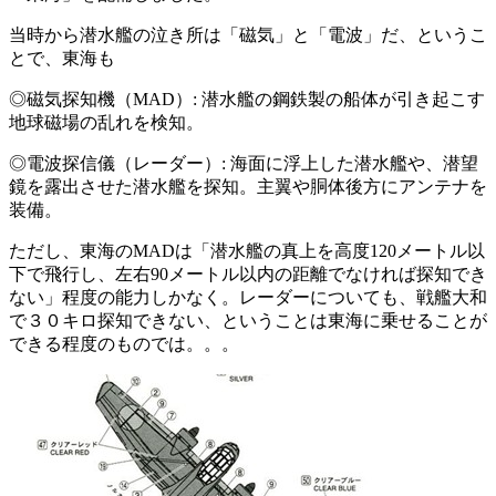
当時から潜水艦の泣き所は「磁気」と「電波」だ、というこ
とで、東海も
◎磁気探知機（MAD）: 潜水艦の鋼鉄製の船体が引き起こす
地球磁場の乱れを検知。
◎電波探信儀（レーダー）: 海面に浮上した潜水艦や、潜望
鏡を露出させた潜水艦を探知。主翼や胴体後方にアンテナを
装備。
ただし、東海のMADは「潜水艦の真上を高度120メートル以
下で飛行し、左右90メートル以内の距離でなければ探知でき
ない」程度の能力しかなく。レーダーについても、戦艦大和
で３０キロ探知できない、ということは東海に乗せることが
できる程度のものでは。。。