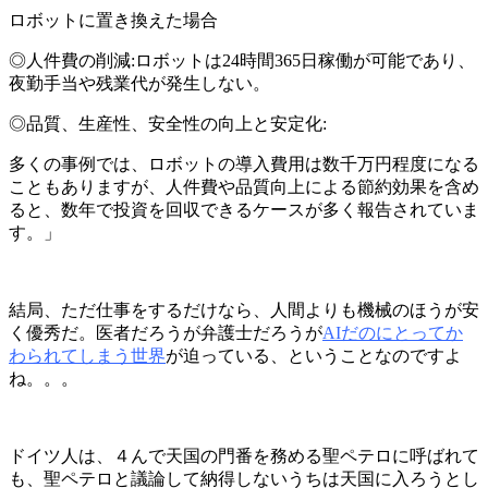
ロボットに置き換えた場合
◎人件費の削減:ロボットは24時間365日稼働が可能であり、
夜勤手当や残業代が発生しない。
◎品質、生産性、安全性の向上と安定化:
多くの事例では、ロボットの導入費用は数千万円程度になる
こともありますが、人件費や品質向上による節約効果を含め
ると、数年で投資を回収できるケースが多く報告されていま
す。」
結局、ただ仕事をするだけなら、人間よりも機械のほうが安
く優秀だ。医者だろうが弁護士だろうが
AIだのにとってか
わられてしまう世界
が迫っている、ということなのですよ
ね。。。
ドイツ人は、４んで天国の門番を務める聖ペテロに呼ばれて
も、聖ペテロと議論して納得しないうちは天国に入ろうとし