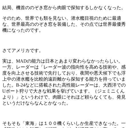
結局、機首ののぞき窓から肉眼で探知するしかなくなった。
そのため、世界でも類を見ない、潜水艦目視のために最適
な、世界最高ののぞき窓を装備した、その点では世界最優秀
機になったのです。
さてアメリカです。
実は、MADの能力は日本とあまり変わらなかったらしい。
一方、レーダーは「レーダー波の指向性を高める技術や、感
度を向上させる技術で先行しており、夜間や悪天候下でも浮
上中の潜水艦を比較的遠距離から探知する能力を持っていま
した。B-24などに搭載された高性能レーダーは、大西洋での
Uボート狩りで大きな戦果を挙げています。（ジェミニくん
より）」というわけで、肉眼にそれほど頼らなくても、発見
というだけならなんとかなった。
そもそも「東海」は１００機くらいしか生産できなった。一