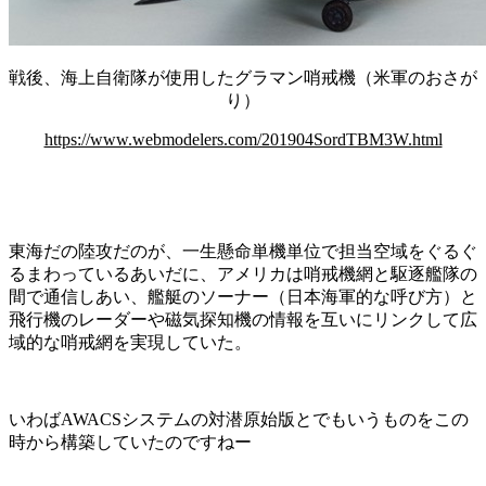
戦後、海上自衛隊が使用したグラマン哨戒機（米軍のおさが
り）
https://www.webmodelers.com/201904SordTBM3W.html
東海だの陸攻だのが、一生懸命単機単位で担当空域をぐるぐ
るまわっているあいだに、アメリカは哨戒機網と駆逐艦隊の
間で通信しあい、艦艇のソーナー（日本海軍的な呼び方）と
飛行機のレーダーや磁気探知機の情報を互いにリンクして広
域的な哨戒網を実現していた。
いわばAWACSシステムの対潜原始版とでもいうものをこの
時から構築していたのですねー