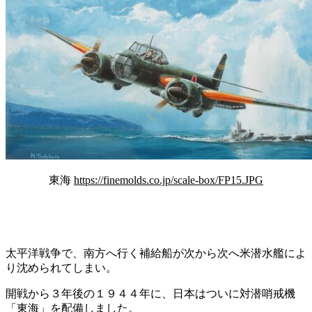
東海
https://finemolds.co.jp/scale-box/FP15.JPG
太平洋戦争で、南方へ行く補給船が次から次へ米潜水艦によ
り沈められてしまい。
開戦から３年後の１９４４年に、日本はついに対潜哨戒機
「東海」を配備しました。