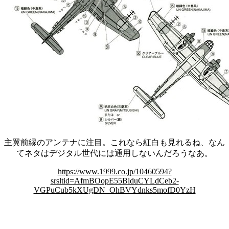
主翼前縁のアンテナに注目。これなら紅白も見れるね、なん
てネタはデジタル世代には通用しないんだろうなあ。
https://www.1999.co.jp/10460594?
srsltid=AfmBOopE55BlduCYLdCeb2-
VGPuCub5kXUgDN_OhBVYdnks5mofD0YzH