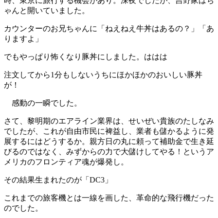
時、東京に旅行する機会があり。深夜でしたが、吉野家はち
ゃんと開いていました。
カウンターのお兄ちゃんに「ねえねえ牛丼はあるの？」「あ
りますよ」
でもやっぱり怖くなり豚丼にしました。ははは
注文してから1分もしないうちにほかほかのおいしい豚丼
が！
感動の一瞬でした。
さて、黎明期のエアライン業界は、せいぜい貴族のたしなみ
でしたが、これが自由市民に裨益し、業者も儲かるように発
展するにはどうするか。親方日の丸に頼って補助金で生き延
びるのではなく、みずからの力で大儲けしてやる！というア
メリカのフロンティア魂が爆発し。
その結果生まれたのが「DC3」
これまでの旅客機とは一線を画した、革命的な飛行機だった
のでした。