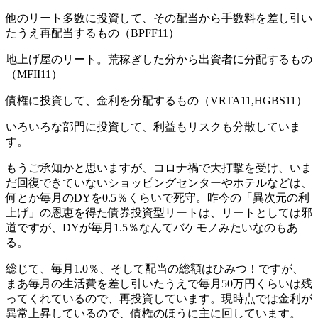
他のリート多数に投資して、その配当から手数料を差し引い
たうえ再配当するもの（BPFF11）
地上げ屋のリート。荒稼ぎした分から出資者に分配するもの
（MFII11）
債権に投資して、金利を分配するもの（VRTA11,HGBS11）
いろいろな部門に投資して、利益もリスクも分散していま
す。
もうご承知かと思いますが、コロナ禍で大打撃を受け、いま
だ回復できていないショッピングセンターやホテルなどは、
何とか毎月のDYを0.5％くらいで死守。昨今の「異次元の利
上げ」の恩恵を得た債券投資型リートは、リートとしては邪
道ですが、DYが毎月1.5％なんてバケモノみたいなのもあ
る。
総じて、毎月1.0％、そして配当の総額はひみつ！ですが、
まあ毎月の生活費を差し引いたうえで毎月50万円くらいは残
ってくれているので、再投資しています。現時点では金利が
異常上昇しているので、債権のほうに主に回しています。