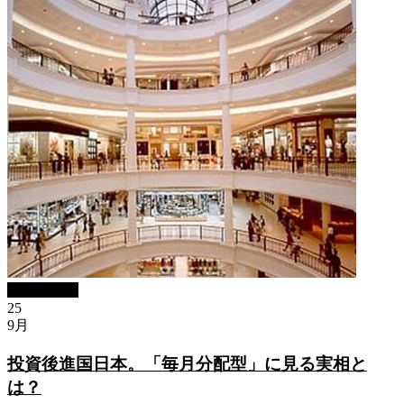
ブログBlog
25
9月
投資後進国日本。「毎月分配型」に見る実相と
は？