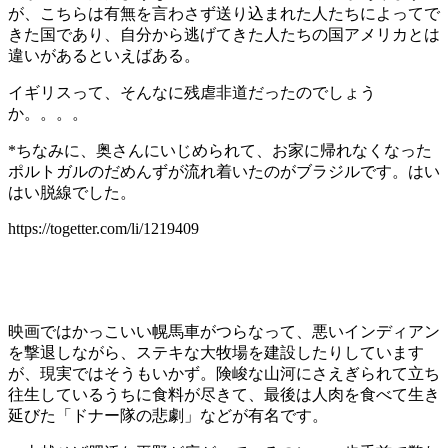
が、こちらは有無を言わさず送り込まれた人たちによってで
きた国であり、自分から逃げてきた人たちの国アメリカとは
違いがあるといえばある。
イギリスって、そんなに残虐非道だったのでしょう
か。。。。
*ちなみに、奥さんにいじめられて、お家に帰れなくなった
ポルトガルのだめんずが流れ着いたのがブラジルです。はい
はい脱線でした。
https://togetter.com/li/1219409
映画ではかっこいい幌馬車がつらなって、悪いインディアン
を撃退しながら、ステキな大牧場を建設したりしています
が、現実ではそうもいかず。険峻な山河にさえぎられて立ち
往生しているうちに食料が尽きて、最後は人肉を食べて生き
延びた「ドナー隊の悲劇」などが有名です。