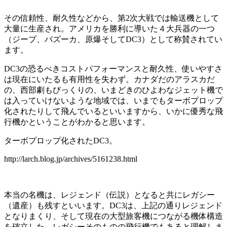
その信頼性、耐久性などから、第2次大戦では輸送機として
大量に生産され。アメリカを勝利に導いた４大兵器の一つ
（ジープ、バズーカ、原爆そしてDC3）として称賛されてい
ます。
DC3の恐るべきコストパフォーマンスと耐久性、使いやすさ
は現在にいたるも有用性を失わず。カナダだのアラスカだ
の、西部劇もびっくりの、いまどきのひよわなジェット機で
は入っていけないような地域では、いまでもターボプロップ
化されたりして飛んでいるといいますから、いかに優秀な飛
行機かということがわかると思います。
ターボプロップ化されたDC3。
http://larch.blog.jp/archives/5161238.html
本当の名機は、レジェンド（伝説）となると共にレガシー
（遺産）も残すといいます。DC3は、上記の通りレジェンド
となりまくり、そして現在の大型旅客機につながる機体構造
を確立した、レガシーそのものの飛行機でもあると理解しま