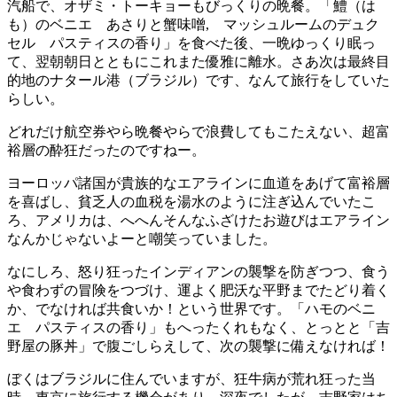
汽船で、オザミ・トーキョーもびっくりの晩餐。「鱧（は
も）のベニエ あさりと蟹味噌, マッシュルームのデュク
セル パスティスの香り」を食べた後、一晩ゆっくり眠っ
て、翌朝朝日とともにこれまた優雅に離水。さあ次は最終目
的地のナタール港（ブラジル）です、なんて旅行をしていた
らしい。
どれだけ航空券やら晩餐やらで浪費してもこたえない、超富
裕層の酔狂だったのですねー。
ヨーロッパ諸国が貴族的なエアラインに血道をあげて富裕層
を喜ばし、貧乏人の血税を湯水のように注ぎ込んでいたこ
ろ、アメリカは、へへんそんなふざけたお遊びはエアライン
なんかじゃないよーと嘲笑っていました。
なにしろ、怒り狂ったインディアンの襲撃を防ぎつつ、食う
や食わずの冒険をつづけ、運よく肥沃な平野までたどり着く
か、でなければ共食いか！という世界です。「ハモのベニ
エ パスティスの香り」もへったくれもなく、とっとと「吉
野屋の豚丼」で腹ごしらえして、次の襲撃に備えなければ！
ぼくはブラジルに住んでいますが、狂牛病が荒れ狂った当