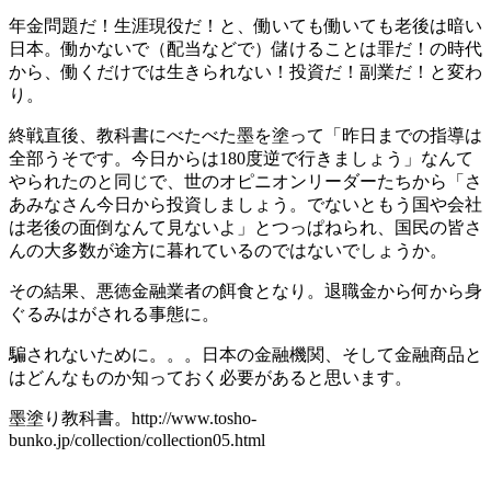
年金問題だ！生涯現役だ！と、働いても働いても老後は暗い
日本。働かないで（配当などで）儲けることは罪だ！の時代
から、働くだけでは生きられない！投資だ！副業だ！と変わ
り。
終戦直後、教科書にべたべた墨を塗って「昨日までの指導は
全部うそです。今日からは180度逆で行きましょう」なんて
やられたのと同じで、世のオピニオンリーダーたちから「さ
あみなさん今日から投資しましょう。でないともう国や会社
は老後の面倒なんて見ないよ」とつっぱねられ、国民の皆さ
んの大多数が途方に暮れているのではないでしょうか。
その結果、悪徳金融業者の餌食となり。退職金から何から身
ぐるみはがされる事態に。
騙されないために。。。日本の金融機関、そして金融商品と
はどんなものか知っておく必要があると思います。
墨塗り教科書。http://www.tosho-
bunko.jp/collection/collection05.html