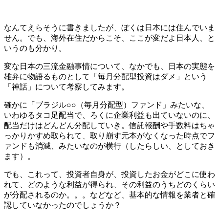
なんてえらそうに書きましたが、ぼくは日本には住んでいま
せん。でも、海外在住だからこそ、ここが変だよ日本人、と
いうのも分かり。
変な日本の三流金融事情について、なかでも、日本の実態を
雄弁に物語るものとして「毎月分配型投資はダメ」という
「神話」について考察してみます。
確かに「ブラジル○○（毎月分配型）ファンド」みたいな、
いわゆるタコ足配当で、ろくに企業利益も出ていないのに、
配当だけはどんどん分配していき。信託報酬や手数料はちゃ
っかりかすめ取られて、取り崩す元本がなくなった時点でフ
ァンドも消滅、みたいなのが横行（したらしい、としておき
ます）。
でも、これって、投資者自身が、投資したお金がどこに使わ
れて、どのような利益が得られ、その利益のうちどのくらい
が分配されるのか。。。などなど、基本的な情報を業者と確
認していなかったのでしょうか？