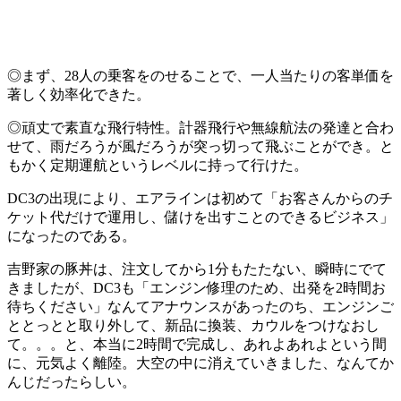
◎まず、28人の乗客をのせることで、一人当たりの客単価を
著しく効率化できた。
◎頑丈で素直な飛行特性。計器飛行や無線航法の発達と合わ
せて、雨だろうが風だろうが突っ切って飛ぶことができ。と
もかく定期運航というレベルに持って行けた。
DC3の出現により、エアラインは初めて「お客さんからのチ
ケット代だけで運用し、儲けを出すことのできるビジネス」
になったのである。
吉野家の豚丼は、注文してから1分もたたない、瞬時にでて
きましたが、DC3も「エンジン修理のため、出発を2時間お
待ちください」なんてアナウンスがあったのち、エンジンご
ととっとと取り外して、新品に換装、カウルをつけなおし
て。。。と、本当に2時間で完成し、あれよあれよという間
に、元気よく離陸。大空の中に消えていきました、なんてか
んじだったらしい。