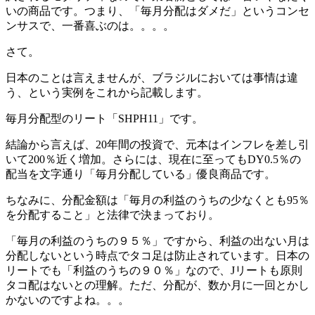
いの商品です。つまり、「毎月分配はダメだ」というコンセ
ンサスで、一番喜ぶのは。。。。
さて。
日本のことは言えませんが、ブラジルにおいては事情は違
う、という実例をこれから記載します。
毎月分配型のリート「SHPH11」です。
結論から言えば、20年間の投資で、元本はインフレを差し引
いて200％近く増加。さらには、現在に至ってもDY0.5％の
配当を文字通り「毎月分配している」優良商品です。
ちなみに、分配金額は「毎月の利益のうちの少なくとも95％
を分配すること」と法律で決まっており。
「毎月の利益のうちの９５％」ですから、利益の出ない月は
分配しないという時点でタコ足は防止されています。日本の
リートでも「利益のうちの９０％」なので、Jリートも原則
タコ配はないとの理解。ただ、分配が、数か月に一回とかし
かないのですよね。。。