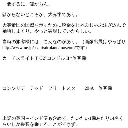
「要するに、儲からん」
儲からないどころか、大赤字であり。
大英帝国の国威を示すために税金をじゃぶじゃぶ注ぎ込んで
補填しまくり、やっと実現していたらしい。
当時の旅客機には、こんなのがあり。（画像出展はやっぱり
http://www.ne.jp/asahi/airplane/museum/です）
カーチスライトＴ-32″コンドル II “旅客機
コンソリデーテッド フリートスター 20-A 旅客機
上記の英国～インド便も含めて、だいたい1機あたり14名く
らいしか乗客を乗せることができず。