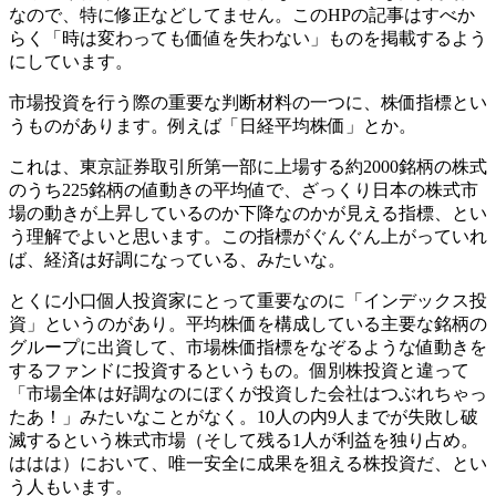
なので、特に修正などしてません。このHPの記事はすべか
らく「時は変わっても価値を失わない」ものを掲載するよう
にしています。
市場投資を行う際の重要な判断材料の一つに、株価指標とい
うものがあります。例えば「日経平均株価」とか。
これは、東京証券取引所第一部に上場する約2000銘柄の株式
のうち225銘柄の値動きの平均値で、ざっくり日本の株式市
場の動きが上昇しているのか下降なのかが見える指標、とい
う理解でよいと思います。この指標がぐんぐん上がっていれ
ば、経済は好調になっている、みたいな。
とくに小口個人投資家にとって重要なのに「インデックス投
資」というのがあり。平均株価を構成している主要な銘柄の
グループに出資して、市場株価指標をなぞるような値動きを
するファンドに投資するというもの。個別株投資と違って
「市場全体は好調なのにぼくが投資した会社はつぶれちゃっ
たあ！」みたいなことがなく。10人の内9人までが失敗し破
滅するという株式市場（そして残る1人が利益を独り占め。
ははは）において、唯一安全に成果を狙える株投資だ、とい
う人もいます。