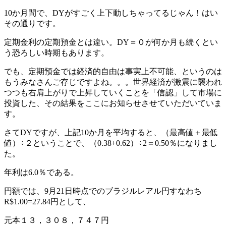
10か月間で、DYがすごく上下動しちゃってるじゃん！はい
その通りです。
定期金利の定期預金とは違い。DY＝０が何か月も続くとい
う恐ろしい時期もあります。
でも、定期預金では経済的自由は事実上不可能、というのは
もうみなさんご存じですよね。。。世界経済が激震に襲われ
つつも右肩上がりで上昇していくことを「信認」して市場に
投資した、その結果をここにお知らせさせていただいていま
す。
さてDYですが、上記10か月を平均すると、（最高値＋最低
値）÷２ということで、（0.38+0.62）÷2＝0.50％になりまし
た。
年利は6.0％である。
円額では、9月21日時点でのブラジルレアル円すなわち
R$1.00=27.84円として、
元本１３，３０８，７４７円