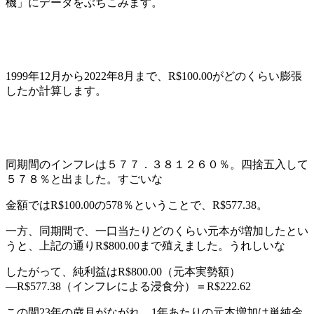
機」にデータをぶちこみます。
1999年12月から2022年8月まで、R$100.00がどのくらい膨張
したか計算します。
同期間のインフレは５７７．３８１２６０％。四捨五入して
５７８％と出ました。すごいな
金額ではR$100.00の578％ということで、R$577.38。
一方、同期間で、一口当たりどのくらい元本が増加したとい
うと、上記の通りR$800.00まで殖えました。うれしいな
したがって、純利益はR$800.00（元本実勢額）
―R$577.38（インフレによる浸食分）＝R$222.62
この間23年の歳月がながれ。1年あたりの元本増加は単純金