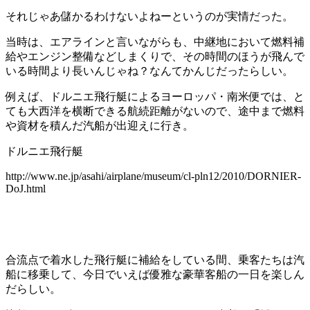
それじゃあ儲かるわけないよねーというのが実情だった。
当時は、エアラインと言いながらも、中継地において燃料補
給やエンジン整備などしまくりで、その時間のほうが飛んで
いる時間より長いんじゃね？なんてかんじだったらしい。
例えば、ドルニエ飛行艇によるヨーロッパ・南米便では、と
ても大西洋を横断できる航続距離がないので、途中まで燃料
や資材を積んだ汽船が出迎えに行き。
ドルニエ飛行艇
http://www.ne.jp/asahi/airplane/museum/cl-pln12/2010/DORNIER-
DoJ.html
合流点で着水した飛行艇に補給をしている間、乗客たちは汽
船に移乗して、今日でいえば優雅な豪華客船の一日を楽しん
だらしい。