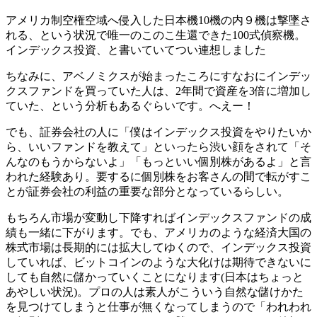
アメリカ制空権空域へ侵入した日本機10機の内９機は撃墜さ
れる、という状況で唯一のこのこ生還できた100式偵察機。
インデックス投資、と書いていてつい連想しました
ちなみに、アベノミクスが始まったころにすなおにインデッ
クスファンドを買っていた人は、2年間で資産を3倍に増加し
ていた、という分析もあるぐらいです。へえー！
でも、証券会社の人に「僕はインデックス投資をやりたいか
ら、いいファンドを教えて」といったら渋い顔をされて「そ
んなのもうからないよ」「もっといい個別株があるよ」と言
われた経験あり。要するに個別株をお客さんの間で転がすこ
とが証券会社の利益の重要な部分となっているらしい。
もちろん市場が変動し下降すればインデックスファンドの成
績も一緒に下がります。でも、アメリカのような経済大国の
株式市場は長期的には拡大してゆくので、インデックス投資
していれば、ビットコインのような大化けは期待できないに
しても自然に儲かっていくことになります(日本はちょっと
あやしい状況)。プロの人は素人がこういう自然な儲けかた
を見つけてしまうと仕事が無くなってしまうので「われわれ