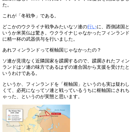
た。
これが「冬戦争」である。
どこかのウクライナ戦争みたいなソ連の
行い
に、西側諸国と
いうか米英仏は驚き。ウクライナじゃなかったフィンランド
に精一杯の武器供与を行いました。
あれフィンランドって枢軸国じゃなかったの？
ソ連が見境なく近隣国家を蹂躙するので、蹂躙されたフィン
ランドはソ連の味方であるはずの連合国から支援を受けたと
いうわけである。
というか、フィンランドを「枢軸国」というのも実は疑わし
くて、必死になってソ連と戦っているうちに枢軸国にされち
ゃった、というのが実態と思います。