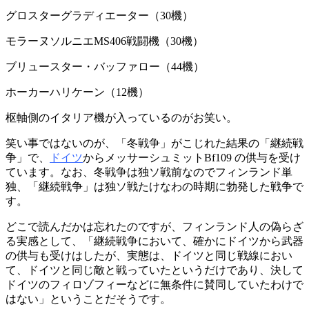
グロスターグラディエーター（30機）
モラーヌソルニエMS406戦闘機（30機）
ブリュースター・バッファロー（44機）
ホーカーハリケーン（12機）
枢軸側のイタリア機が入っているのがお笑い。
笑い事ではないのが、「冬戦争」がこじれた結果の「継続戦
争」で、
ドイツ
からメッサーシュミットBf109 の供与を受け
ています。なお、冬戦争は独ソ戦前なのでフィンランド単
独、「継続戦争」は独ソ戦たけなわの時期に勃発した戦争で
す。
どこで読んだかは忘れたのですが、フィンランド人の偽らざ
る実感として、「継続戦争において、確かにドイツから武器
の供与も受けはしたが、実態は、ドイツと同じ戦線におい
て、ドイツと同じ敵と戦っていたというだけであり、決して
ドイツのフィロゾフィーなどに無条件に賛同していたわけで
はない」ということだそうです。