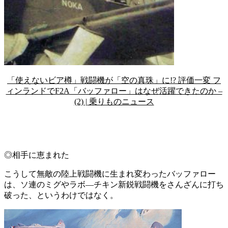
「使えないビア樽」戦闘機が「空の真珠」に!? 評価一変 フ
ィンランドでF2A「バッファロー」はなぜ活躍できたのか –
(2) | 乗りものニュース
◎相手に恵まれた
こうして無敵の陸上戦闘機に生まれ変わったバッファロー
は、ソ連のミグやラボ―チキン新鋭戦闘機をさんざんに打ち
破った、というわけではなく。