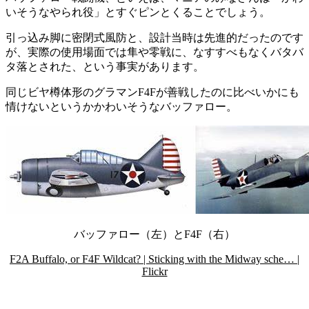
いそうなやられ役」とすぐピンとくることでしょう。
引っ込み脚に密閉式風防と、設計当時は先進的だったのです
が、実際の使用場面では隼や零戦に、なすすべもなくバタバ
タ落とされた、という事実があります。
同じビヤ樽体形のグラマンF4Fが善戦したのに比べいかにも
情けないというかかわいそうなバッファロー。
バッファロー（左）とF4F（右）
F2A Buffalo, or F4F Wildcat? | Sticking with the Midway sche… |
Flickr