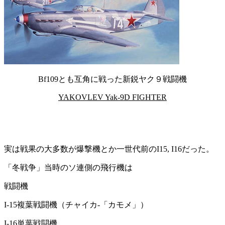
Bf109とも互角に戦った新鋭ヤク９戦闘機
YAKOVLEV Yak‐9D FIGHTER
実は戦果の大多数が爆撃機とか一世代前のI15, I16だった。
「冬戦争」当時のソ連側の飛行機は
戦闘機
I-15複葉戦闘機（チャイカ-「カモメ」）
I-16単葉戦闘機