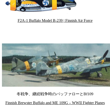
F2A-1 Buffalo Model B-239 | Finnish Air Force
冬戦争、継続戦争時のバッファローとBf109
Finnish Brewster Buffalo and ME 109G – WWII Fighter Planes