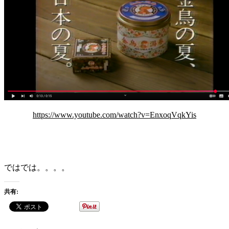
https://www.youtube.com/watch?v=EnxoqVqkYis
ではでは。。。。
共有: