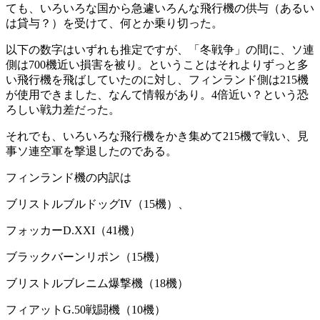
ても、いろいろな国から急遽いろんな飛行機の供与（あるい
は貸与？）を受けて、何とか乗り切った。
以下の数字はいずれも推定ですが、「冬戦争」の間に、ソ連
側は700機近い損害を被り。ということはそれよりずっと多
い飛行機を飛ばしていたのに対し、フィンランド側は215機
が使用できました、なんて情報があり。4倍近い？という恐
ろしい戦力差だった。
それでも、いろいろな飛行機をかき集めて215機で戦い、見
事ソ連空軍を撃退したのである。
フィンランド機の内訳は
ブリストルブルドッグIV（15機）、
フォッカーD.XXI（41機）
ブラックバーンリポン（15機）
ブリストルブレニム爆撃機（18機）
フィアットG.50戦闘機（10機）