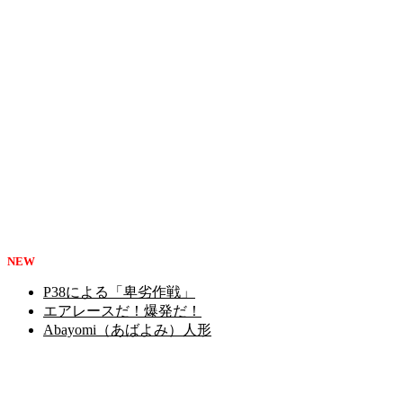
NEW
P38による「卑劣作戦」
エアレースだ！爆発だ！
Abayomi（あばよみ）人形