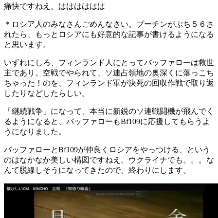
痛快ですねえ。はははははは
＊ロシア人のみなさんごめんなさい。プーチンがぶち５６さ
れたら、もっとロシアにも好意的な記事が書けるようになる
と思います。
いずれにしろ、フィンランド人にとってバッファローは救世
主であり。空戦でやられて、ソ連占領地の奥深くに落っこち
ちゃった！のを、フィンランド軍が決死の回収作戦で取り返
したりなどしたらしい。
「継続戦争」になって、本当に新鋭のソ連戦闘機が飛んでく
るようになると、バッファローもBf109に応援してもらうよ
うになりました。
バッファローとBf109が仲良くロシアをやっつける、という
のはなかなか美しい構図ですねえ。ウクライナでも。。。な
んて脱線しそうになってきたので、終わりにします。