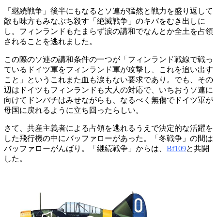
「継続戦争」後半にもなるとソ連が猛然と戦力を盛り返して
敵も味方もみなぶち殺す「絶滅戦争」のキバをむき出しに
し。フィンランドもたまらず涙の講和でなんとか全土を占領
されることを逃れました。
この際のソ連の講和条件の一つが「フィンランド戦線で戦っ
ているドイツ軍をフィンランド軍が攻撃し、これを追い出す
こと」というこれまた血も涙もない要求であり。でも、その
辺はドイツもフィンランドも大人の対応で、いちおうソ連に
向けてドンパチはみせながらも、なるべく無傷でドイツ軍が
母国に戻れるように立ち回ったらしい。
さて、共産主義者による占領を逃れるうえで決定的な活躍を
した飛行機の中にバッファローがあった。「冬戦争」の間は
バッファローがんばり。「継続戦争」からは、
Bf109
と共闘
した。