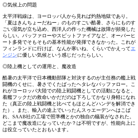
◎気候上の問題
太平洋戦線は、ヨーロッパ人から見れば灼熱地獄であり。
「夏はきんちょーだねー」のものすごい酷暑、さらにものす
ごい湿気が立ち込め、西洋人の作った機械は故障が頻発した
らしい。バッファローやスピットファイアなど、オーバーヒ
ート多発でそもそもの基本性能が発揮できなかった。これが
フィンランドに行けば、なんか寒いね、くらいでかえって
エ
ンジン
に優しい気候という感じだったらしい。
◎陸上機としての運用と、魔改造
酷暑の太平洋で日本機動部隊と対決するのが主任務の艦上戦
闘機のくせに、暑さでくたばったヘタレなバッファロー。こ
れがヨーロッパ大陸での陸上戦闘機としての活動になると、
着艦フックだの救命いかだだのは下ろしてかなり身軽になれ
た（真正の陸上戦闘機と比べてもほとんどハンデを解消でき
た）。また、輸入の途上でいったんスゥエーデンへはこば
れ、SAAB社の工場で照準機とかの独自の艤装がなされた。
どこまで魔改造になっていたか？は不明ですが、性能向上に
は役立っていたとおもいます。