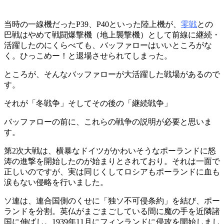
当時の一線機だったP39、P40といった陸上機が、
零戦
との
巴戦はやめて戦闘爆撃機（地上襲撃機）として前線に継続・
活躍したのにくらべても、バッファローはいいところがな
く。ひっこめー！と退場させられてしまった。
ところが、そんなバッファローが大活躍した戦場があるので
す。
それが「冬戦争」そしてその後の「継続戦争」
バッファローの前に、これらの戦争の説明が必要と思いま
す。
第2次大戦は、横暴なドイツがかわいそうなポーランドに怒
涛の進撃を開始したのが始まりとされており。それは一面で
正しいのですが、実は同じくしてロシアもポーランドに血も
涙もない侵略を行いました。
ソ連は、連合国側のくせに「独ソ不可侵条約」を結び、ポー
ランドを分割。英仏がまごまごしている間に魔の手を近隣諸
国に伸ばし。1939年11月にフィンランドに侵攻を開始しまし