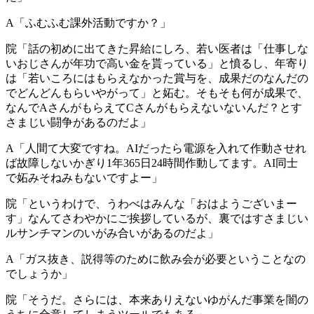
A「ふむふむ課外活動ですか？」
院「話の初めに出てきた昇給にしろ、若い医者は「仕事しな
いおじさんが年功で高い金を貰っている」と憤るし、年寄り
は「若いころにはもらえなかった賞与を、成果だのなんだの
でどんどんもらいやがって」と妬む。そもそも何が成果で、
なんでAさんがもらえてCさんがもらえないないんだ？とす
さまじい闘争があるのだよ」
A「人間て大変ですね。AIだったら電源を入れて作動させれ
ば故障しないかぎり1年365日24時間作動してます。AI同士
で妬みそねみもないですよー」
院「というわけで、うわべはみんな「おはようございまー
す」なんてさわやかにご挨拶しているが、裏ではすさまじい
ルサンチマンのいがみ合いがあるのだよ」
A「ガス抜き、説得等のために飲み会が必要ということなの
でしょうか」
院「そうだ。さらには、本来ありえないゆがんだ事業を闇の