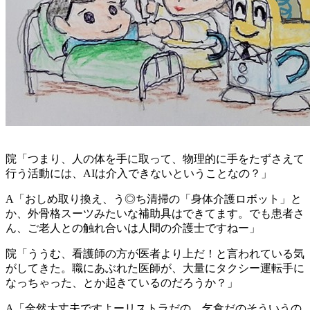
院「つまり、人の体を手に取って、物理的に手をたずさえて
行う活動には、AIは介入できないということなの？」
A「おしめ取り換え、う◎ち清掃の「身体介護ロボット」と
か、外骨格スーツみたいな補助具はできてます。でも患者さ
ん、ご老人との触れ合いは人間の介護士ですねー」
院「ううむ、看護師の方が医者より上だ！と言われている気
がしてきた。職にあぶれた医師が、大量にタクシー運転手に
なっちゃった、とか起きているのだろうか？」
A「全然大丈夫ですよーリストラだの、乞食だのそういうの