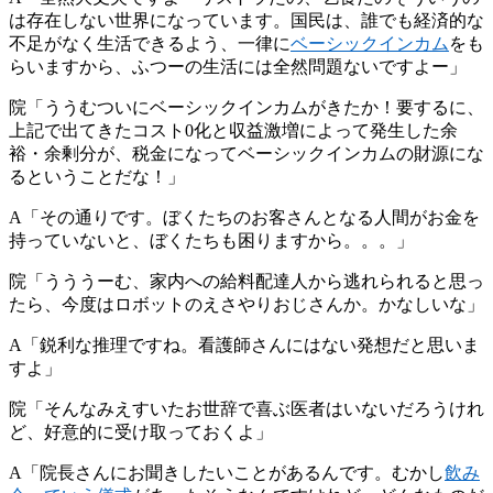
は存在しない世界になっています。国民は、誰でも経済的な
不足がなく生活できるよう、一律に
ベーシックインカム
をも
らいますから、ふつーの生活には全然問題ないですよー」
院「ううむついにベーシックインカムがきたか！要するに、
上記で出てきたコスト0化と収益激増によって発生した余
裕・余剰分が、税金になってベーシックインカムの財源にな
るということだな！」
A「その通りです。ぼくたちのお客さんとなる人間がお金を
持っていないと、ぼくたちも困りますから。。。」
院「うううーむ、家内への給料配達人から逃れられると思っ
たら、今度はロボットのえさやりおじさんか。かなしいな」
A「鋭利な推理ですね。看護師さんにはない発想だと思いま
すよ」
院「そんなみえすいたお世辞で喜ぶ医者はいないだろうけれ
ど、好意的に受け取っておくよ」
A「院長さんにお聞きしたいことがあるんです。むかし
飲み