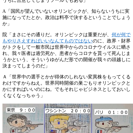
うちに合意してしまうツールでもある」
A「国民が望んでいないオリンピックが、知らないうちに実
施になってたとか。政治は料亭で決するということでしょう
か」
院「まさにその通りだ。オリンピックは重要だが、
何が何で
もやりさえすればいいなんてものではない
のに、政界・財界
がトクをして一般市民は世界中からのコロナウイルスに晒さ
れ、我々医者は過労死か、患者からコロナを貰って死んじま
うかという、そういうゆがんだ形での開催が我々の頭越しに
決まってしまうのだ」
Ａ「世界中の選手とかが得体のしれない変異株をもってくる
わけですからねえ。世界同時開催の巣ごもりオリンピックと
かにすればいいのにね。でもそれじゃビジネスとしておいし
くなくなっちゃう」