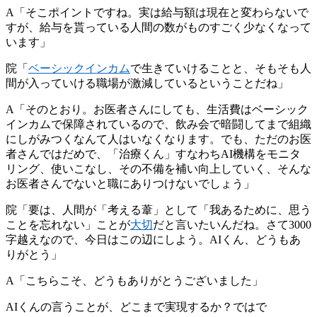
A「そこポイントですね。実は給与額は現在と変わらないで
すが、給与を貰っている人間の数がものすごく少なくなって
います」
院「
ベーシックインカム
で生きていけることと、そもそも人
間が入っていける職場が激減しているということだね」
A「そのとおり。お医者さんにしても、生活費はベーシック
インカムで保障されているので、飲み会で暗闘してまで組織
にしがみつくなんて人はいなくなります。でも、ただのお医
者さんではだめで、「治療くん」すなわちAI機構をモニタ
リング、使いこなし、その不備を補い向上していく、そんな
お医者さんでないと職にありつけないでしょう」
院「要は、人間が「考える葦」として「我あるために、思う
ことを忘れない」ことが
大切
だと言いたいんだね。さて3000
字越えなので、今日はこの辺にしよう。AIくん、どうもあ
りがとう」
A「こちらこそ、どうもありがとうございました」
AIくんの言うことが、どこまで実現するか？ではで