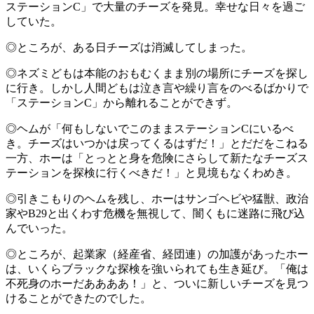
ステーションC」で大量のチーズを発見。幸せな日々を過ご
していた。
◎ところが、ある日チーズは消滅してしまった。
◎ネズミどもは本能のおもむくまま別の場所にチーズを探し
に行き。しかし人間どもは泣き言や繰り言をのべるばかりで
「ステーションC」から離れることができず。
◎ヘムが「何もしないでこのままステーションCにいるべ
き。チーズはいつかは戻ってくるはずだ！」とだだをこねる
一方、ホーは「とっとと身を危険にさらして新たなチーズス
テーションを探検に行くべきだ！」と見境もなくわめき。
◎引きこもりのヘムを残し、ホーはサンゴヘビや猛獣、政治
家やB29と出くわす危機を無視して、闇くもに迷路に飛び込
んでいった。
◎ところが、起業家（経産省、経団連）の加護があったホー
は、いくらブラックな探検を強いられても生き延び。「俺は
不死身のホーだああああ！」と、ついに新しいチーズを見つ
けることができたのでした。