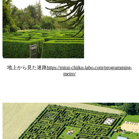
地上から見た迷路
https://mirai-chiiku-labo.com/programming-
meiro/