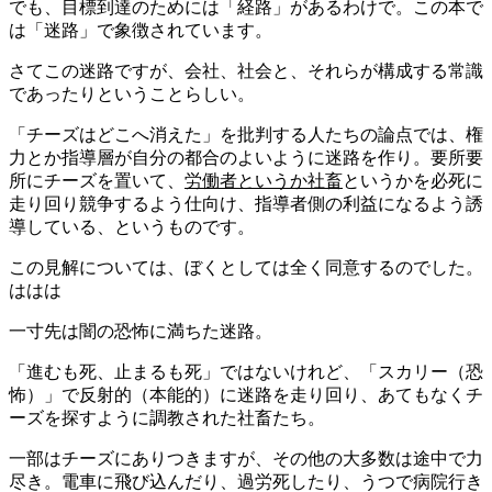
でも、目標到達のためには「経路」があるわけで。この本で
は「迷路」で象徴されています。
さてこの迷路ですが、会社、社会と、それらが構成する常識
であったりということらしい。
「チーズはどこへ消えた」を批判する人たちの論点では、権
力とか指導層が自分の都合のよいように迷路を作り。要所要
所にチーズを置いて、
労働者というか社畜
というかを必死に
走り回り競争するよう仕向け、指導者側の利益になるよう誘
導している、というものです。
この見解については、ぼくとしては全く同意するのでした。
ははは
一寸先は闇の恐怖に満ちた迷路。
「進むも死、止まるも死」ではないけれど、「スカリー（恐
怖）」で反射的（本能的）に迷路を走り回り、あてもなくチ
ーズを探すように調教された社畜たち。
一部はチーズにありつきますが、その他の大多数は途中で力
尽き。電車に飛び込んだり、過労死したり、うつで病院行き