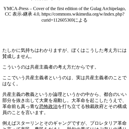
YMCA-Press – Cover of the first edition of the Gulag Archipelago,
CC 表示-継承 4.0, https://commons.wikimedia.org/w/index.php?
curid=112605369による
たしかに気持ちはわかりますが、ぼくはこうした考え方には
賛成しません。
こういうのは共産主義者の考え方だからです。
ここでいう共産主義者というのは、実は共産主義者のことで
はなく。
共産主義の教義というか論理というかの中から、都合のいい
部分を抜き出して大衆を扇動し。大革命を起こしたうえで、
革命前も真っ青な
恐怖政治
を打ち立てる独裁政府とその構成
員のことを言います。
例えばスターリンとそのギャングですが、プロレタリア革命