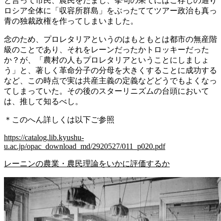
と言って市民、農民をだまし、挙句の果てにはご存じの通り
ロシア全体に「収容所群島」をぶったててツアー政治も真っ
青の独裁政権を作ってしまいました。
念のため、プロレタリアというのはもともとは都市の無産階
級のことであり、それをレーンだったかトロッキーだった
か？が、「農村の人もプロレタリアということにしましょ
う」と、著しく革命分子の分母を大きくすることに成功する
など、この時点で実は共産主義の定義などどうでもよくなっ
てしまっていた。その後のスターリニズムの台頭において
は、推して知るべし。
＊このへん詳しくは以下ご参照
https://catalog.lib.kyushu-
u.ac.jp/opac_download_md/2920527/011_p020.pdf
レーニンの農業・農民理論をいかに評価するか