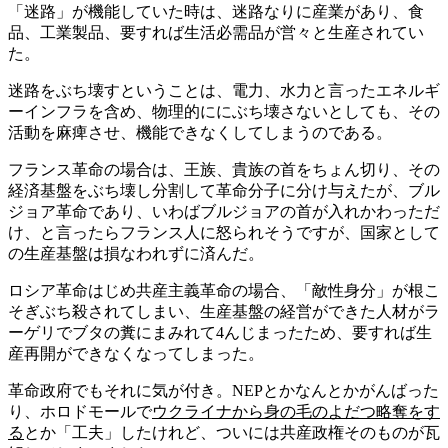
「迷路」が機能していた時は、迷路なりに産業があり、食
品、工業製品、要すれば生活必需品が営々と生産されてい
た。
迷路をぶち壊すということは、電力、水力と言ったエネルギ
ーインフラを含め、物理的ににぶち壊さないとしても、その
活動を麻痺させ、機能できなくしてしまうのである。
フランス革命の場合は、王族、貴族の首をちょん切り、その
経済基盤をぶち壊し分割して革命分子に分け与えたが、ブル
ジョア革命であり、いわばブルジョアの首が入れかわっただ
け、と言ったらフランス人に怒られそうですが、国家として
の生産基盤は損なわれずに済んだ。
ロシア革命はじめ共産主義革命の場合、「敵性身分」が根こ
そぎぶち殺されてしまい、生産基盤の経営ができた人材がラ
ーゲリでブタの糞にまみれて4んじまったため、要すれば生
産再開ができなくなってしまった。
革命政府でもそれに気が付き。NEPとかなんとかがんばった
り、ホロドモールで
ウクライナから身の毛のよだつ略奪をす
る
とか「工夫」したけれど、ついには共産政権そのものが瓦