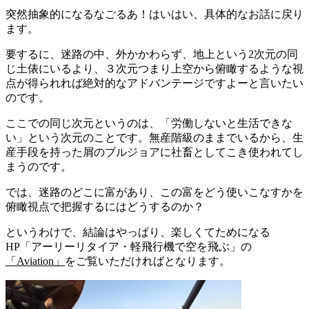
突然抽象的になるなごるあ！はいはい、具体的なお話に戻り
ます。
要するに、迷路の中、外かかわらず、地上という2次元の同
じ土俵にいるより、３次元つまり上空から俯瞰するような視
点が得られれば絶対的なアドバンテージですよーと言いたい
のです。
ここでの同じ次元というのは、「労働しないと生活できな
い」という次元のことです。無産階級のままでいるから、生
産手段を持った屑のブルジョアに社畜としてこき使われてし
まうのです。
では、迷路のどこに富があり、この富をどう使いこなすかを
俯瞰視点で把握するにはどうするのか？
というわけで、結論はやっぱり、楽しくてためになる
HP「アーリーリタイア・軽飛行機で空を飛ぶ」の
「Aviation」
をご覧いただければとなります。