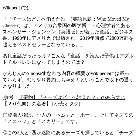
Wikipediaでは
「『チーズはどこへ消えた?』（英語原題：Who Moved My
Cheese?）は、アメリカ合衆国の医学博士・心理学者である
スペンサー・ジョンソン（英語版）が著した童話、ビジネス
書。1998年にアメリカで出版され、2019年時点で2800万部を
超えるベストセラーとなっている。」
あれ童話だったっけ？こんな「童話」を読んだ子供はアダル
トチルドレンになってしまうのでは？
かんじんのSinopseすなわち内容の概要がWikipediaには載っ
ておらず。むりやり要約しちゃえ！ということで以下の通り
となりました。
(参考：
【要約】『チーズはどこへ消えた？』のあらすじ
【２０代向けの名著】 | 小売オタク
)
◎登場人物は、小人の「ヘム」と「ホー」、そしてネズミの
「スニッフ」と「スカリー」です。
◎この2人と2匹が迷路にあるチーズを探していると「チーズ