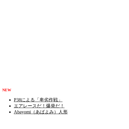
NEW
P38による「卑劣作戦」
エアレースだ！爆発だ！
Abayomi（あばよみ）人形