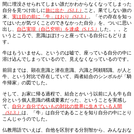
間に埋没させられてしまい誰だかわからなくなってしまった
自分を見つけ出しに
旅に出た
（
S1.1.
）
こと。果てしない旅の
末、
実は目の前に「牛」はおり
（
S1.3.
）
。「その存在を知っ
てはいたが気づくことのできなかった自分」を、ついに思い
出し、
自己実現（自己究明）を達成
（
S.1.5.
）
した。。。と
いうところで、意識はぽけっと座っている自分にもどりま
す。
牛はもういません。というのは嘘で、座っている自分の中に
溶け込んでしまっているので、見えなくなっているのです。
前回までは、顕在意識と潜在意識、六識と阿頼耶識、が人と
牛、という対比で存在していて、両者結合のシンボルが「騎
牛帰家」の図でした。
そして、お家に帰る過程で、結合とかいう以前に人も牛も自
分という個人意識の構成要素だった、ということを実感し
て、
自分と自分でないもの対比の世界に生きている人間
（
S1.3.
）
は、「牛」は自分であることを知り自分の中にとり
こんじゃうのでした。
仏教用語でいえば、自他を区別する分別智から、みんなおな