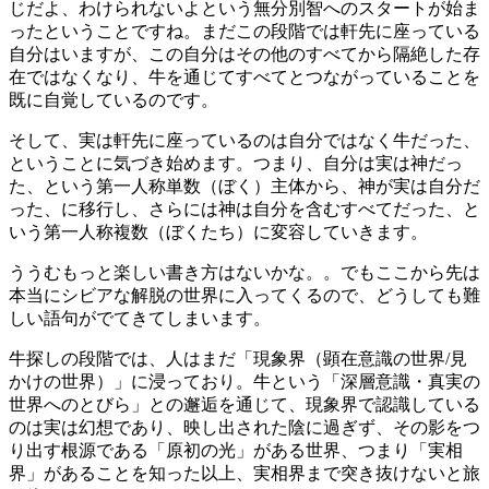
じだよ、わけられないよという無分別智へのスタートが始ま
ったということですね。まだこの段階では軒先に座っている
自分はいますが、この自分はその他のすべてから隔絶した存
在ではなくなり、牛を通じてすべてとつながっていることを
既に自覚しているのです。
そして、実は軒先に座っているのは自分ではなく牛だった、
ということに気づき始めます。つまり、自分は実は神だっ
た、という第一人称単数（ぼく）主体から、神が実は自分だ
った、に移行し、さらには神は自分を含むすべてだった、と
いう第一人称複数（ぼくたち）に変容していきます。
ううむもっと楽しい書き方はないかな。。でもここから先は
本当にシビアな解脱の世界に入ってくるので、どうしても難
しい語句がでてきてしまいます。
牛探しの段階では、人はまだ「現象界（顕在意識の世界/見
かけの世界）」に浸っており。牛という「深層意識・真実の
世界へのとびら」との邂逅を通じて、現象界で認識している
のは実は幻想であり、映し出された陰に過ぎず、その影をつ
り出す根源である「原初の光」がある世界、つまり「実相
界」があることを知った以上、実相界まで突き抜けないと旅