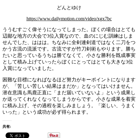
どんとゆけ
https://www.dailymotion.com/video/xgx7bc
ううむすごく偉そうになってしまった。ぼくの場合はとても
辺鄙な地方の大会で3位入賞なので、血のにじむ訓練はしま
せんでした、ははは。ちなみに全剣連剣道ではなく二刀をつ
かう古流の流派です。古流ですが竹刀剣術もやります。勝ち
たいと思っているうちは勝てなくて、小さな勝利を既成事実
として積み上げていったらぼくにとってはとても大きな3位
入賞になっていました。
困難な目標になればなるほど努力がキーポイントになります
が、「苦しい苦しい結果はまだか」となってはいけません。
潜在意識も馬鹿正直に「まだ届いていないよ」という成果し
か送ってくれなくなってしまうからです。小さな成果を着実
に積み上げ、その過程を楽しみましょう。「楽しい、うまく
いった」という成功が必ず得られます。
共有: