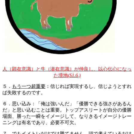
人（顕在意識）と牛（潜在意識）が仲良し、以心伝心になっ
た境地
(S1.6.)
５．
もう一つ超重要
：信じれば実現するし、信じようとすれ
ば失敗するのです。
６．思い込み：「俺は強いんだ」「優勝できる強さがあるん
だ」と思い込むことは重要。トップアスリートが自分の優勝
場面、勝った一瞬をイメージして、なりきるイメージトレー
ニングは有名であり、必要不可欠。
７．でもイメトレだけでは勝てません。頭で考えているだけ