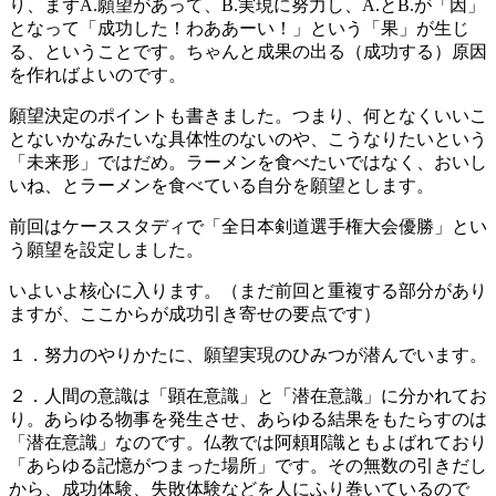
り、まずA.願望があって、B.実現に努力し、A.とB.が「因」
となって「成功した！わああーい！」という「果」が生じ
る、ということです。ちゃんと成果の出る（成功する）原因
を作ればよいのです。
願望決定のポイントも書きました。つまり、何となくいいこ
とないかなみたいな具体性のないのや、こうなりたいという
「未来形」ではだめ。ラーメンを食べたいではなく、おいし
いね、とラーメンを食べている自分を願望とします。
前回はケーススタディで「全日本剣道選手権大会優勝」とい
う願望を設定しました。
いよいよ核心に入ります。（まだ前回と重複する部分があり
ますが、ここからが成功引き寄せの要点です）
１．努力のやりかたに、願望実現のひみつが潜んでいます。
２．人間の意識は「顕在意識」と「潜在意識」に分かれてお
り。あらゆる物事を発生させ、あらゆる結果をもたらすのは
「潜在意識」なのです。仏教では阿頼耶識ともよばれており
「あらゆる記憶がつまった場所」です。その無数の引きだし
から、成功体験、失敗体験などを人にふり巻いているので