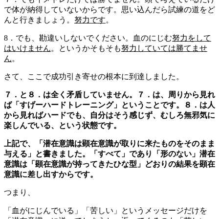
で体が納得していないからです。思い込んだら試練の道をど
んと行きましょう。
努力です
。
8．でも、勘違いしないでください。血のにじむ
努力をして
はいけません
。というかそもそも
努力していては勝てませ
ん
。
さて、ここで成功引き寄せの根本に到達しました。
７．と８．は全く矛盾していません。７．は、周りから見れ
ば「すげーハードトレーニング」ということです。８．は人
から見ればハードでも、自分はそう感じず、むしろ無邪気に
楽しんでいる、という状態です。
上記で、「潜在意識は顕在意識が取りに来たものをそのまま
与える」と書きました。「すべて」であり「形のない」潜在
意識は「顕在意識が持ってきたひな型」どおりの結果を顕在
意識に差し出すからです。
つまり、
「血がにじんでいる」「苦しい」というメッセージだけを