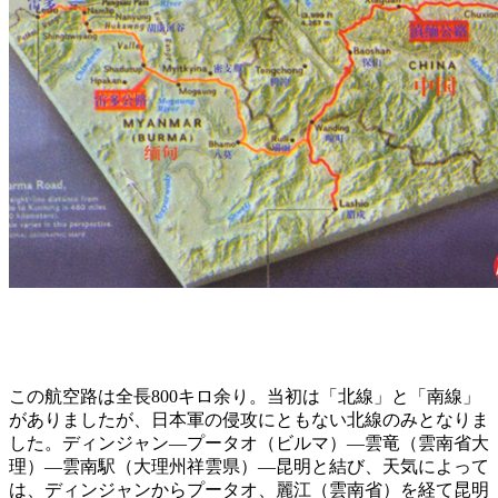
この航空路は全長800キロ余り。当初は「北線」と「南線」
がありましたが、日本軍の侵攻にともない北線のみとなりま
した。ディンジャン―プータオ（ビルマ）―雲竜（雲南省大
理）―雲南駅（大理州祥雲県）―昆明と結び、天気によって
は、ディンジャンからプータオ、麗江（雲南省）を経て昆明