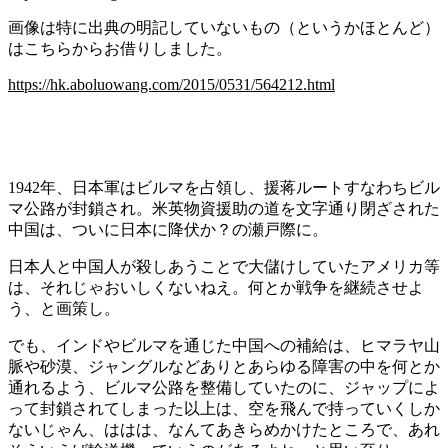
画像は特に出典の明記していないもの（というかほとんど）
はこちらからお借りしました。
https://hk.aboluowang.com/2015/0531/564212.html
1942年、日本軍はビルマを占領し、援蒋ルートすなわちビル
マ公路が封鎖され。米英物資援助の道を文字通り閉ざされた
中国は、ついに日本に降伏か？の瀬戸際に。
日本人と中国人が殺しあうことで大儲けしていたアメリカ等
は、それじゃおいしくないねえ。何とか戦争を継続させよ
う、と画策し。
でも、インドやビルマを通じた中国への補給は、ヒマラヤ山
脈や砂漠、ジャングルなどありとあらゆる障害の中を何とか
通れるよう、ビルマ公路を整備していたのに、ジャップによ
って封鎖されてしまった以上は、空を飛んで持っていくしか
ないじゃん、ははは、なんてあきらめかけたところで、あれ