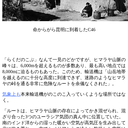
命からがら昆明に到着したC46
「らくだのこぶ」なんて一見のどかですが、ヒマラヤ山脈の
峰々は、6,000mを超えるものが多数あり、最も高い地点では
8,000mに迫るものもあった。このため、輸送機は「山岳地帯
を越えるのに十分な高度に到達できず、迷路のようなヒマラ
ヤの峠を通る非常に危険なルートを余儀なくされた」。
気象上も
本来輸送機がのこのこ入っていくような場所ではな
く。
「ルートは、ヒマラヤ山脈の存在によってかき混ぜられ、混
ざり合った3つのユーラシア気団の真ん中に位置していた。
南のインド洋からの湿った暖かい空気が高気圧を生み出して