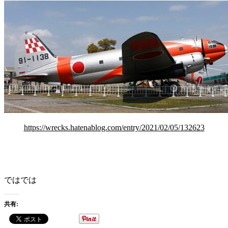
https://wrecks.hatenablog.com/entry/2021/02/05/132623
ではでは
共有: