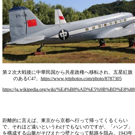
第２次大戦後に中華民国から共産政権へ移転され、五星紅旗
のあるC47。
https://www.jetphotos.com/photo/8787305
https://ja.wikipedia.org/wiki/%E4%B8%AD%E5%9B%BD
距離的に言えば、東京から京都へ行って帰ってくるくらい
で、それほど遠いというわけでもないのですが、「ハンプ」
を構成する山脈がそびえたつ壁となって航路を阻み。1943年