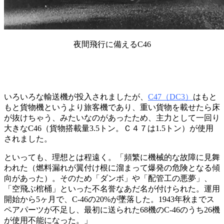
夜間飛行に備えるC46
いろいろな輸送機が投入されましたが、
C47（DC3）
はもと
もと貨物機というより旅客機であり、重い貨物を載せたら床
が抜けちゃう、みたいなのがあったため、主力として一回り
大きなC46（貨物搭載量3.5トン。Ｃ４７は1.5トン）が使用
されました。
といっても、理想とは程遠く。「頻繁に機械的な故障に見舞
われた（燃料漏れが翼付け根に溜まって爆発の危険となる傾
向があった）。そのため「ダンボ」や「配管工の悪夢」、
「空飛ぶ棺桶」といった不名誉なあだ名が付けられた。運用
開始から5ヶ月で、C-46の20%が墜落した。1943年秋までス
ペアパーツが不足し、最初に送られた68機のC-46のうち26機
が使用不能になった。」