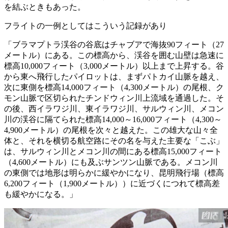
を結ぶときもあった。
フライトの一例としてはこういう記録があり
「ブラマプトラ渓谷の谷底はチャブアで海抜90フィート（27
メートル）にある。この標高から、渓谷を囲む山壁は急速に
標高10,000フィート（3,000メートル）以上まで上昇する。谷
から東へ飛行したパイロットは、まずパトカイ山脈を越え、
次に東側を標高14,000フィート（4,300メートル）の尾根、ク
モン山脈で区切られたチンドウィン川上流域を通過した。そ
の後、西イラワジ川、東イラワジ川、サルウィン川、メコン
川の渓谷に隔てられた標高14,000～16,000フィート（4,300～
4,900メートル）の尾根を次々と越えた。この雄大な山々全
体と、それを横切る航空路にその名を与えた主要な「こぶ」
は、サルウィン川とメコン川の間にある標高15,000フィート
（4,600メートル）にも及ぶサンツン山脈である。メコン川
の東側では地形は明らかに緩やかになり、昆明飛行場（標高
6,200フィート（1,900メートル））に近づくにつれて標高差
も緩やかになる。」