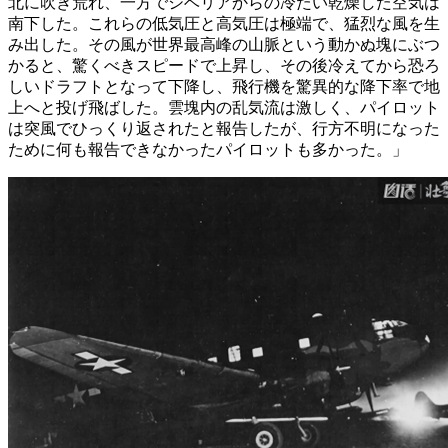
北に吹き荒れ、一方でシベリアからの冷たい乾燥した空気は
南下した。これらの低気圧と高気圧は極端で、猛烈な風を生
み出した。その風が世界最高峰の山脈という動かぬ塊にぶつ
かると、驚くべきスピードで上昇し、その後冷えてから恐ろ
しいドラフトとなって下降し、飛行機を驚異的な降下率で地
上へと投げ飛ばした。雲塊内の乱気流は激しく、パイロット
は突風でひっくり返されたと報告したが、行方不明になった
ために何も報告できなかったパイロットも多かった。」