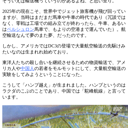
そういえば輸送機っていうのがあるよね、と思い至り。
2025年の現在こそ、世界中でジェット旅客機が飛び回ってい
ますが、当時はまだまだ馬車や牛車の時代であり（冗談では
なく、零戦は工場での組み立てが終わったら、牛車、あるい
は
ペルシュロン
馬車で、もよりの空港まで運んでいた）。航
空輸送なんて夢のまた夢、だったのです。
しかし、アメリカではDC3の登場で大量航空輸送の先駆けみ
たいなのは生まれれ始めており。
東洋人たちの殺し合いを継続させるための物資輸送で、アメ
リカ人や
中国人
の若者をモルモットにして、大量航空輸送の
実験をしてみようということになった。
こうして「ハンプ越え」が生まれました。ハンプというのは
ラクダのこぶのことであり、中国では「駝峰航線」と言って
います。