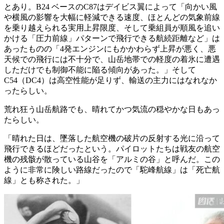
とあり。B24 ベースのC87はデイビス翼によって「向かい風
や横風の影響を大幅に軽減できる速度、ほとんどの気象前線
を乗り越えられる実用上昇限度、そして乗組員が順風を追い
かける「圧力前線」パターンで飛行できる航続距離など」は
あったものの「4発エンジンにもかかわらず上昇が悪く、悪
天候での飛行には不十分で、山岳地帯での軽度の着氷に遭遇
しただけでも制御不能に陥る傾向があった。」そして
C54（DC4）は高空性能が足りず、輸送の主力にはなれなか
ったらしい。
荒れ狂う山岳航路でも、晴れてかつ気流の穏やかな日もあっ
たらしい。
「晴れた日は、墜落した航空機の破片の反射する光に沿って
飛行できるほどだったという。パイロットたちは戦友の航空
機の残骸が散っている山谷を「アルミの谷」と呼んだ。この
ように非常に険しい路線だったので「駝峰航線」は「死亡航
線」とも称された。」