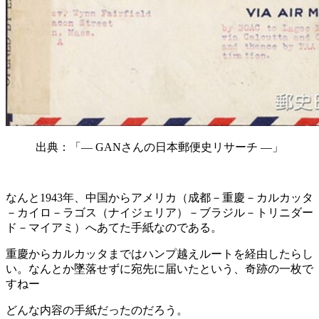
出典：「― GANさんの日本郵便史リサーチ ―」
なんと1943年、中国からアメリカ（成都－重慶－カルカッタ
－カイロ－ラゴス（ナイジェリア）－ブラジル－トリニダー
ド－マイアミ）へあてた手紙なのである。
重慶からカルカッタまではハンプ越えルートを経由したらし
い。なんとか墜落せずに宛先に届いたという、奇跡の一枚で
すねー
どんな内容の手紙だったのだろう。