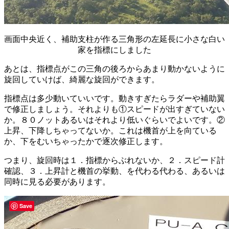
画面中央近く、補助支柱が作る三角形の左延長に小さな白い
家を指標にしました
あとは、指標点がこの三角の後ろからあまり動かないように
旋回していけば、綺麗な旋回ができます。
指標点は多少動いていいです。動きすぎたらラダーや補助翼
で修正しましょう。それよりも①スピードが出すぎていない
か。８０ノットあるいはそれより低いぐらいでよいです。②
上昇、下降しちゃってないか。これは機首が上を向ている
か、下をむいちゃったかで逐次修正します。
つまり、旋回時は１．指標からぶれないか、２．スピード計
確認、３．上昇計と機首の挙動、を代わる代わる、あるいは
同時に見る必要があります。
Save