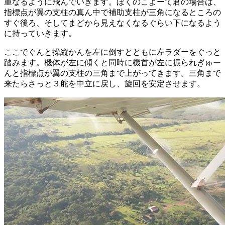
重なるように飛んでいきます。ぼくのこよーて君の場合は、
指標点が翼の支柱の真ん中で補助支柱が三角になるところの
すぐ後ろ、そしてまどから見えなくなるぐらい下になるよう
に持っていきます。
ここでぐんと操縦かんを左に倒すとともに左ラダーをぐっと
踏みます。機体が左に傾くと同時に機首が左に振られぎゅー
んと指標点が翼の支柱の三角まで上がってきます。三角まで
来たらさっと３舵を中立に戻し、旋回を安定させます。