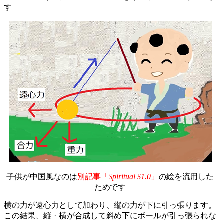
す
子供が中国風なのは
別記事「
Spiritual S1.0
」
の絵を流用した
ためです
横の力が遠心力として加わり、縦の力が下に引っ張ります。
この結果、縦・横が合成して斜め下にボールが引っ張られな