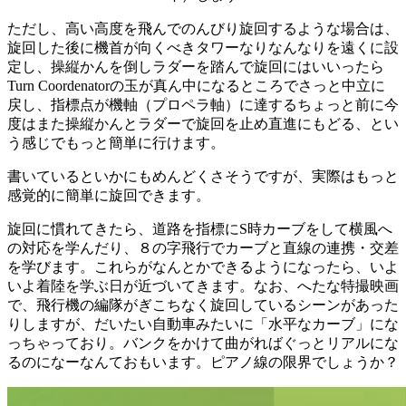
ただし、高い高度を飛んでのんびり旋回するような場合は、
旋回した後に機首が向くべきタワーなりなんなりを遠くに設
定し、操縦かんを倒しラダーを踏んで旋回にはいいったら
Turn Coordenatorの玉が真ん中になるところでさっと中立に
戻し、指標点が機軸（プロペラ軸）に達するちょっと前に今
度はまた操縦かんとラダーで旋回を止め直進にもどる、とい
う感じでもっと簡単に行けます。
書いているといかにもめんどくさそうですが、実際はもっと
感覚的に簡単に旋回できます。
旋回に慣れてきたら、道路を指標にS時カーブをして横風へ
の対応を学んだり、８の字飛行でカーブと直線の連携
・交差
を学びます。これらがなんとかできるようになったら、いよ
いよ着陸を学ぶ日が近づいてきます。なお、へたな特撮映画
で、飛行機の編隊がぎこちなく旋回しているシーンがあった
りしますが、だいたい自動車みたいに「水平なカーブ」にな
っちゃっており。バンクをかけて曲がればぐっとリアルにな
るのになーなんておもいます。ピアノ線の限界でしょうか？