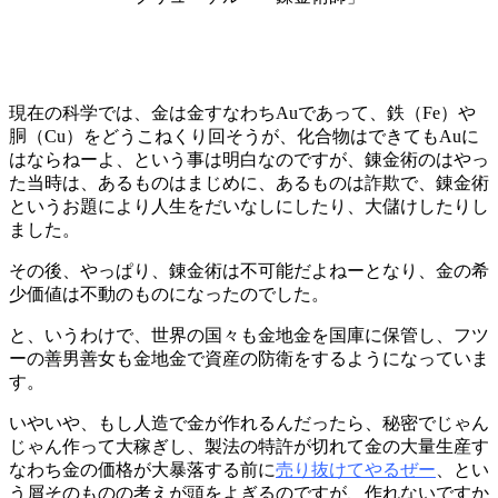
現在の科学では、金は金すなわちAuであって、鉄（Fe）や
胴（Cu）をどうこねくり回そうが、化合物はできてもAuに
はならねーよ、という事は明白なのですが、錬金術のはやっ
た当時は、あるものはまじめに、あるものは詐欺で、錬金術
というお題により人生をだいなしにしたり、大儲けしたりし
ました。
その後、やっぱり、錬金術は不可能だよねーとなり、金の希
少価値は不動のものになったのでした。
と、いうわけで、世界の国々も金地金を国庫に保管し、フツ
ーの善男善女も金地金で資産の防衛をするようになっていま
す。
いやいや、もし人造で金が作れるんだったら、秘密でじゃん
じゃん作って大稼ぎし、製法の特許が切れて金の大量生産す
なわち金の価格が大暴落する前に
売り抜けてやるぜー
、とい
う屑そのものの考えが頭をよぎるのですが、作れないですか