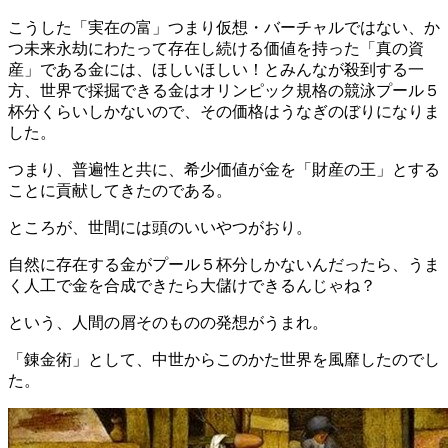
こうした「実在の富」つまり仮想・バーチャルではない、か
つ未来永劫にわたって存在し続ける価値を持った「真の資
産」である金には、ほしいほしい！とみんなが殺到する一
方、世界で採掘できる金はオリンピック規格の競泳プール５
杯分くらいしかないので、その価格はうなぎのぼりになりま
した。
つまり、普遍性と共に、希少価値が金を「財産の王」とする
ことに貢献してきたのである。
ところが、世間には頭のいいやつがおり。
自然に存在する金がプール５杯分しかないんだったら、うま
く人工で金を合成できたら大儲けできるんじゃね？
という、人間の屑そのものの発想がうまれ。
「錬金術」として、中世からこのかた世界を風靡したのでし
た。