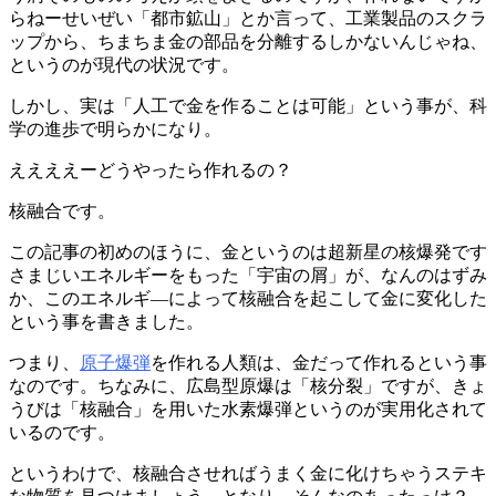
らねーせいぜい「都市鉱山」とか言って、工業製品のスクラ
ップから、ちまちま金の部品を分離するしかないんじゃね、
というのが現代の状況です。
しかし、実は「人工で金を作ることは可能」という事が、科
学の進歩で明らかになり。
ええええーどうやったら作れるの？
核融合です。
この記事の初めのほうに、金というのは超新星の核爆発です
さまじいエネルギーをもった「宇宙の屑」が、なんのはずみ
か、このエネルギ―によって核融合を起こして金に変化した
という事を書きました。
つまり、
原子爆弾
を作れる人類は、金だって作れるという事
なのです。ちなみに、広島型原爆は「核分裂」ですが、きょ
うびは「核融合」を用いた水素爆弾というのが実用化されて
いるのです。
というわけで、核融合させればうまく金に化けちゃうステキ