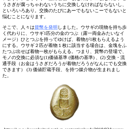
うさぎが腐っちゃわないうちに交換しなければならないし、
といろいろあり。交換のたびにあーでもないこーでもないと
悩むことになります。
そこで、人々は
貨幣を発明
しました。ウサギの現物を持ち歩
く代わりに、ウサギ1匹分の金のつぶ（露一両金みたいなイ
メージ）ひとつぶを持ってゆけば、着物が1枚もらえるよう
にする。ウサギ２匹が着物１枚に該当する場合は、金塊をふ
たつぶ出せば着物一枚がもらえる。つまり、貨幣の登場で、
モノの交換に必須な(1)価値基準 (価格の基準) 、(2) 交換・流
通手段（お金はうさぎだろうが着物だろうがなんにでも交換
できます） (3) 価値貯蔵手段、を持つ媒介物が生まれまし
た。