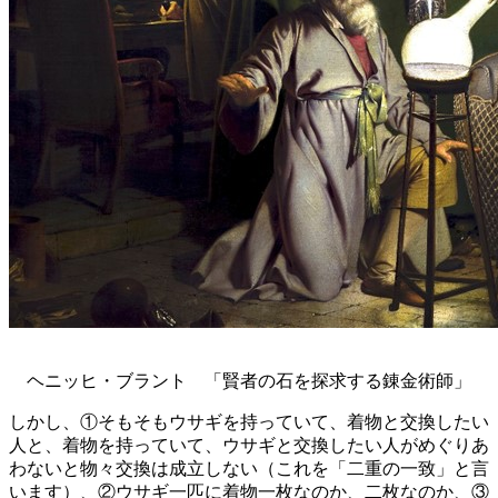
ヘニッヒ・ブラント 「賢者の石を探求する錬金術師」
しかし、①そもそもウサギを持っていて、着物と交換したい
人と、着物を持っていて、ウサギと交換したい人がめぐりあ
わないと物々交換は成立しない（これを「二重の一致」と言
います）、②ウサギ一匹に着物一枚なのか、二枚なのか、③