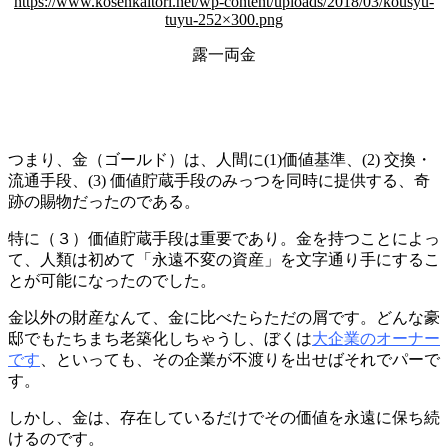
https://www.kosenkaitori.net/wp-content/uploads/2018/03/kousyu-
tuyu-252×300.png
露一両金
つまり、金（ゴールド）は、人間に(1)価値基準、(2) 交換・
流通手段、(3) 価値貯蔵手段のみっつを同時に提供する、奇
跡の賜物だったのである。
特に（３）価値貯蔵手段は重要であり。金を持つことによっ
て、人類は初めて「永遠不変の資産」を文字通り手にするこ
とが可能になったのでした。
金以外の財産なんて、金に比べたらただの屑です。どんな豪
邸でもたちまち老築化しちゃうし、ぼくは
大企業のオーナー
です
、といっても、その企業が不渡りを出せばそれでパーで
す。
しかし、金は、存在しているだけでその価値を永遠に保ち続
けるのです。