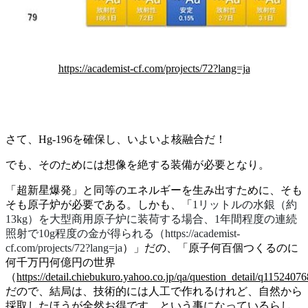
https://academist-cf.com/projects/72?lang=ja
さて、Hg-196を確保し、いよいよ核融合だ！
でも、そのためには想像を絶する装備が必要となり。
「超新星爆発」と同等のエネルギーを生み出すために、そも
そも原子炉が必要である。しかも、「
1リットルの水銀（約
13kg）を大型商用原子炉に装荷する場合、1年間程度の連続
照射で10g程度の金が得られる（
https://academist-
cf.com/projects/72?lang=ja
）」だの、「原子何百個つくるのに
何千万円何億円の世界
（
https://detail.chiebukuro.yahoo.co.jp/qa/question_detail/q1152407
だので、結局は、技術的には人工で作れるけれど、自然から
採取したほうが全然お得です、という事になっているらし