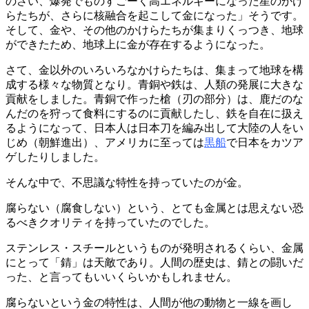
のさい、爆発でものすごーく高エネルギーになった星のかけ
らたちが、さらに核融合を起こして金になった」そうです。
そして、金や、その他のかけらたちが集まりくっつき、地球
ができたため、地球上に金が存在するようになった。
さて、金以外のいろいろなかけらたちは、集まって地球を構
成する様々な物質となり。青銅や鉄は、人類の発展に大きな
貢献をしました。青銅で作った槍（刃の部分）は、鹿だのな
んだのを狩って食料にするのに貢献したし、鉄を自在に扱え
るようになって、日本人は日本刀を編み出して大陸の人をい
じめ（朝鮮進出）、アメリカに至っては
黒船
で日本をカツア
ゲしたりしました。
そんな中で、不思議な特性を持っていたのが金。
腐らない（腐食しない）という、とても金属とは思えない恐
るべきクオリティを持っていたのでした。
ステンレス・スチールというものが発明されるくらい、金属
にとって「錆」は天敵であり。人間の歴史は、錆との闘いだ
った、と言ってもいいくらいかもしれません。
腐らないという金の特性は、人間が他の動物と一線を画し