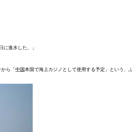
5日に進水した。」
ナから「
中国
本国で海上カジノとして使用する予定」という、