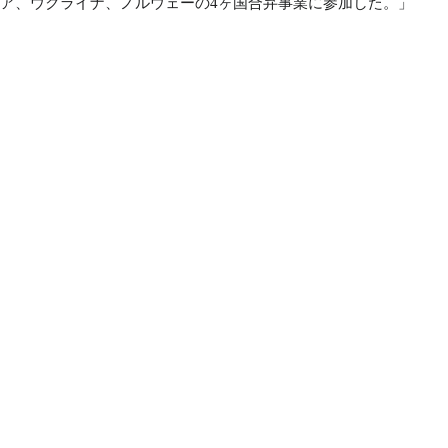
シア、ウクライナ、ノルウェーの4ヶ国合弁事業に参加した。」