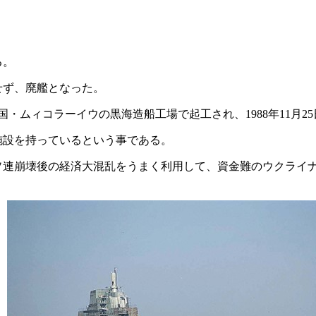
る。
せず、廃艦となった。
和国・ムィコラーイウの黒海造船工場で起工され、1988年11月2
施設を持っているという事である。
ソ連崩壊後の経済大混乱をうまく利用して、資金難のウクライ