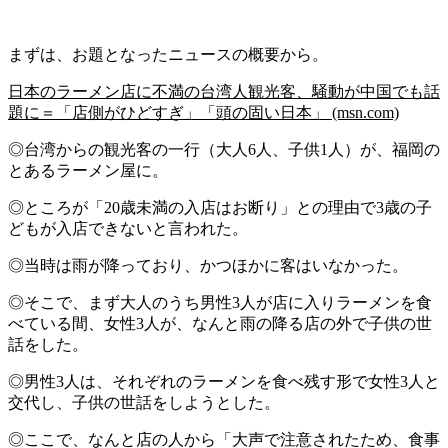
まずは、お題となったニュースの概要から。
日本のラーメン店に不満の台湾人観光客、騒動が中国でも話
題に＝「店側がひどすぎ」「頭の固い日本」 (msn.com)
◎台湾からの観光客の一行（大人6人、子供1人）が、福岡の
とあるラーメン屋に。
◎ところが「20歳未満の入店はお断り」との理由で3歳の子
どもが入店できないと言われた。
◎当時は雨が降っており、かつほかに客はいなかった。
◎そこで、まず大人のうち男性3人が店に入りラーメンを食
べている間、女性3人が、なんと雨の降る店の外で子供の世
話をした。
◎男性3人は、それぞれのラーメンを食べ残す形で女性3人と
交代し、子供の世話をしようとした。
◎ここで、なんと店の人から「大声で注意されたため、食事