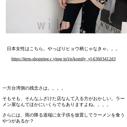
日本女性はこちら。やっぱりヒョウ柄じゃなきゃ。。。
https://item-shopping.c.yimg.jp/i/n/komily_yl-63603412d3
一方台湾側の残念さは。。。。
そもそも、そんなふざけた店なんて入る方がおかしい。ラー
メン屋なんてほかにいくらでもありますよね。。。。
さらには、雨の降る道端に女子供を放置してラーメンを食う
やつがあるか？