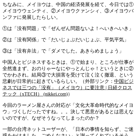
ちなみに、メイヨウは、中国の経済発展を経て、今日では①
メイヨウウェンティ、②メイヨウクァンシィ、③メイヨウバ
ンファに発展したらしい。
①は「没有問題」で「ぜんぜん問題ないよ！へいきへいき」
②は「没有関係」で「だいじょぶだいじょぶ、平気平気」
③は「没有弁法」で「ダメでした。あきらめましょう」
中国人とビジネスするときは、①で始まり、ところが仕事が
全然進まず、おのりゃーなにやっとんじゃ！というときに②
でかわされ。結局③で大損害を受けて泣く泣く撤退、という
悲劇が日常的に起きているらしい。（外部リンク：
中国ビジ
ネスでは三つの「没有」（メイヨウ）に要注意 | 日経クロス
テック（xTECH） (nikkei.com)
）
今回のラーメン屋さんの対応が「文化大革命時代的なメイヨ
ウ」づくしだったですね。。。決して悪意があるとは思えな
いのですが、なぜそうなってしまったのか？
一部の台湾ネットユーザーが、「日本の事情を知らず、ご迷
惑をかけました。ごめんなさい」と謝ってくれているそう