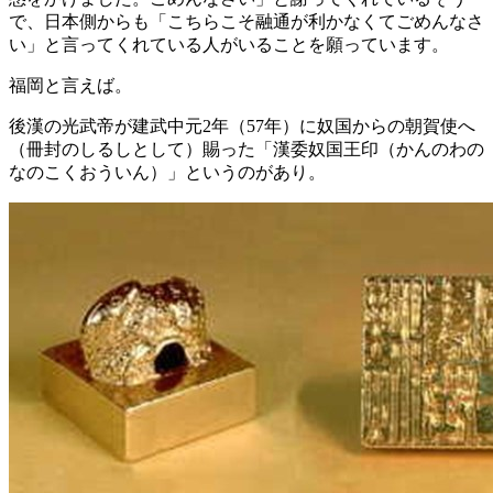
で、日本側からも「こちらこそ融通が利かなくてごめんなさ
い」と言ってくれている人がいることを願っています。
福岡と言えば。
後漢の光武帝が建武中元2年（57年）に奴国からの朝賀使へ
（冊封のしるしとして）賜った「漢委奴国王印（かんのわの
なのこくおういん）」というのがあり。