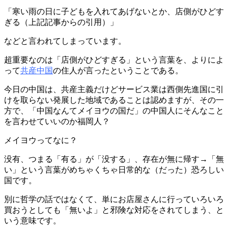
「寒い雨の日に子どもを入れてあげないとか、店側がひどす
ぎる（上記記事からの引用）」
などと言われてしまっています。
超重要なのは「店側がひどすぎる」という言葉を、よりによ
って
共産中国
の住人が言ったということである。
今日の中国は、共産主義だけどサービス業は西側先進国に引
けを取らない発展した地域であることは認めますが、その一
方で、「中国なんてメイヨウの国だ」の中国人にそんなこと
を言わせていいのか福岡人？
メイヨウってなに？
没有、つまる「有る」が「没する」、存在が無に帰す→「無
い」という言葉がめちゃくちゃ日常的な（だった）恐ろしい
国です。
別に哲学の話ではなくて、単にお店屋さんに行っていろいろ
買おうとしても「無いよ」と邪険な対応をされてしまう、と
いう意味です。