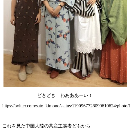
どきどき！わあああーい！
https://twitter.com/sato_kimono/status/1190967728099610624/photo/
これを見た中国大陸の共産主義者どもから