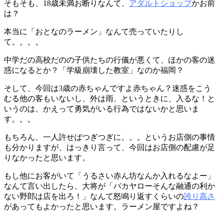
そもそも、18歳未満お断りなんて、
アダルトショップ
かお前
は？
本当に「おとなのラーメン」なんて売っていたりし
て。。。。
中学だの高校だのの子供たちの行儀が悪くて、ほかの客の迷
惑になるとか？「学級崩壊した教室」なのか福岡？
そして、今回は3歳の赤ちゃんですよ赤ちゃん？迷惑をこう
むる他の客もいないし、外は雨、というときに、入るな！と
いうのは、かえって勇気がいる行為ではないかと思いま
す。。。
もちろん、一人許せばつぎつぎに。。。というお店側の事情
も分かりますが、はっきり言って、今回はお店側の配慮が足
りなかったと思います。
もし他にお客がいて「うるさい赤ん坊なんか入れるなよー」
なんて言い出したら、大将が「バカヤローそんな融通の利か
ない野郎は店を出ろ！」なんて怒鳴り返すくらいの
誇り高さ
があってもよかったと思います。ラーメン屋ですよね？