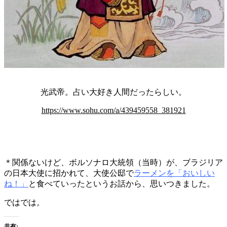
光武帝。占い大好き人間だったらしい。
https://www.sohu.com/a/439459558_381921
＊関係ないけど、ボルソナロ大統領（当時）が、ブラジリア
の日本大使に招かれて、大使公邸で
ラーメンを「おいしい
ね！」
と食べていったというお話から、思いつきました。
ではでは。
共有: