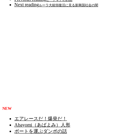
Next reading
ルーラ大統領復活に見る新興国社会の闇
NEW
エアレースだ！爆発だ！
Abayomi（あばよみ）人形
ボートを運ぶダンボの話