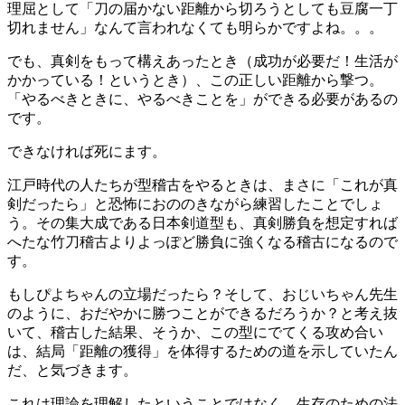
理屈として「刀の届かない距離から切ろうとしても豆腐一丁
切れません」なんて言われなくても明らかですよね。。。
でも、真剣をもって構えあったとき（成功が必要だ！生活が
かかっている！というとき）、この正しい距離から撃つ。
「やるべきときに、やるべきことを」ができる必要があるの
です。
できなければ死にます。
江戸時代の人たちが型稽古をやるときは、まさに「これが真
剣だったら」と恐怖におののきながら練習したことでしょ
う。その集大成である日本剣道型も、真剣勝負を想定すれば
へたな竹刀稽古よりよっぽど勝負に強くなる稽古になるので
す。
もしぴよちゃんの立場だったら？そして、おじいちゃん先生
のように、おだやかに勝つことができるだろうか？と考え抜
いて、稽古した結果、そうか、この型にでてくる攻め合い
は、結局「距離の獲得」を体得するための道を示していたん
だ、と気づきます。
これは理論を理解したということではなく、生存のための法