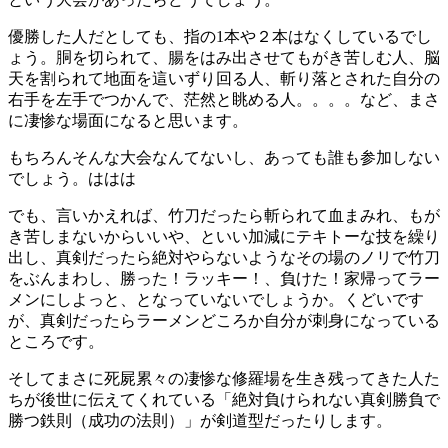
優勝した人だとしても、指の1本や２本はなくしているでし
ょう。胴を切られて、腸をはみ出させてもがき苦しむ人、脳
天を割られて地面を這いずり回る人、斬り落とされた自分の
右手を左手でつかんで、茫然と眺める人。。。。など、まさ
に凄惨な場面になると思います。
もちろんそんな大会なんてないし、あっても誰も参加しない
でしょう。ははは
でも、言いかえれば、竹刀だったら斬られて血まみれ、もが
き苦しまないからいいや、といい加減にテキトーな技を繰り
出し、真剣だったら絶対やらないようなその場のノリで竹刀
をぶんまわし、勝った！ラッキー！、負けた！家帰ってラー
メンにしよっと、となっていないでしょうか。くどいです
が、真剣だったらラーメンどころか自分が刺身になっている
ところです。
そしてまさに死屍累々の凄惨な修羅場を生き残ってきた人た
ちが後世に伝えてくれている「絶対負けられない真剣勝負で
勝つ鉄則（成功の法則）」が剣道型だったりします。