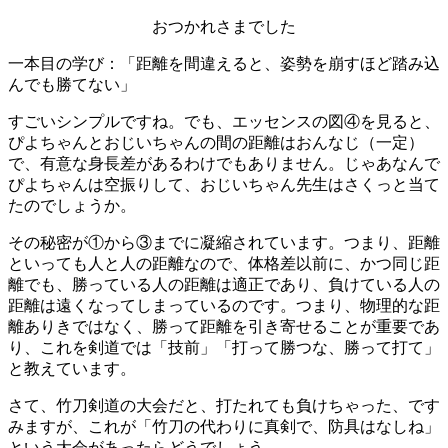
おつかれさまでした
一本目の学び：「距離を間違えると、姿勢を崩すほど踏み込
んでも勝てない」
すごいシンプルですね。でも、エッセンスの図④を見ると、
ぴよちゃんとおじいちゃんの間の距離はおんなじ（一定）
で、有意な身長差があるわけでもありません。じゃあなんで
ぴよちゃんは空振りして、おじいちゃん先生はさくっと当て
たのでしょうか。
その秘密が①から③までに凝縮されています。つまり、距離
といっても人と人の距離なので、体格差以前に、かつ同じ距
離でも、勝っている人の距離は適正であり、負けている人の
距離は遠くなってしまっているのです。つまり、物理的な距
離ありきではなく、勝って距離を引き寄せることが重要であ
り、これを剣道では「技前」「打って勝つな、勝って打て」
と教えています。
さて、竹刀剣道の大会だと、打たれても負けちゃった、です
みますが、これが「竹刀の代わりに真剣で、防具はなしね」
という大会があったらどうでしょう。