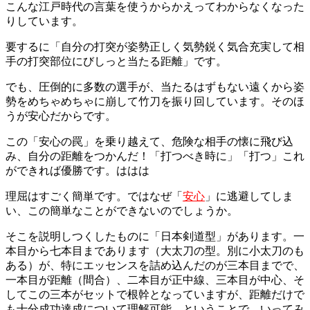
こんな江戸時代の言葉を使うからかえってわからなくなった
りしています。
要するに「自分の打突が姿勢正しく気勢鋭く気合充実して相
手の打突部位にびしっと当たる距離」です。
でも、圧倒的に多数の選手が、当たるはずもない遠くから姿
勢をめちゃめちゃに崩して竹刀を振り回しています。そのほ
うが安心だからです。
この「安心の罠」を乗り越えて、危険な相手の懐に飛び込
み、自分の距離をつかんだ！「打つべき時に」「打つ」これ
ができれば優勝です。ははは
理屈はすごく簡単です。ではなぜ「
安心
」に逃避してしま
い、この簡単なことができないのでしょうか。
そこを説明しつくしたものに「日本剣道型」があります。一
本目から七本目まであります（大太刀の型。別に小太刀のも
ある）が、特にエッセンスを詰め込んだのが三本目までで、
一本目が距離（間合）、二本目が正中線、三本目が中心、そ
してこの三本がセットで根幹となっていますが、距離だけで
も十分成功達成について理解可能、ということで、いってみ