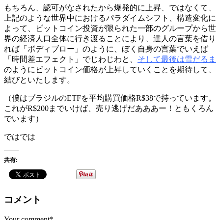
もちろん、認可がなされたから爆発的に上昇、ではなくて、
上記のような世界中におけるパラダイムシフト、構造変化に
よって、ビットコイン投資が限られた一部のグループから世
界の経済人口全体に行き渡ることにより、達人の言葉を借り
れば「ボディブロー」のように、ぼく自身の言葉でいえば
「時間差エフェクト」でじわじわと、
そして最後は雪だるま
のようにビットコイン価格が上昇していくことを期待して、
結びといたします。
（僕はブラジルのETFを平均購買価格R$38で持っています。
これがR$200までいけば、売り逃げだあああー！ともくろん
でいます）
ではでは
共有:
コメント
Your comment*