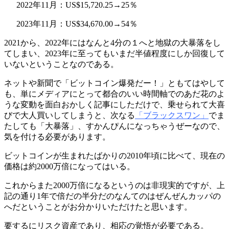
2022年11月：US$15,720.25→25％
2023年11月：US$34,670.00→54％
2021から、2022年にはなんと4分の１へと地獄の大暴落をし
てしまい、2023年に至ってもいまだ半値程度にしか回復して
いないということなのである。
ネットや新聞で「ビットコイン爆発だー！」ともてはやして
も、単にメディアにとって都合のいい時間軸でのあだ花のよ
うな変動を面白おかしく記事にしただけで、乗せられて大喜
びで大人買いしてしまうと、次なる
「ブラックスワン」
でま
たしても「大暴落」、すかんぴんになっちゃうぜーなので、
気を付ける必要があります。
ビットコインが生まれたばかりの2010年頃に比べて、現在の
価格は約2000万倍になってはいる。
これからまた2000万倍になるというのは非現実的ですが、上
記の通り1年で倍だの半分だのなんてのはぜんぜんカッパの
へだということがお分かりいただけたと思います。
要するにリスク資産であり、相応の覚悟が必要である。