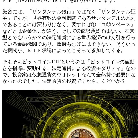
ETF （HASH11及びQTBC11）を取り扱っています。
厳密には、「サンタンデル銀行」ではなく「サンタンデル証
券」ですが、世界有数の金融機関であるサンタンデルの系列
であることには変わりはなく。要すれば①「コ◎ンベース」
などとは企業体力が違う、そして
➁
仮想通貨ではない、在来
型とでもいうか？の法定通貨による世界経済のけん引を行っ
ている金融機関であり、政府もむげにはできない、そういっ
た機関が、ＥＴＦ承認によってこぞって参加してくる。
そもそもビットコインETFというのは「ビットコインの値動
きを指標に変動する、法定通貨による投資モダリティ」なの
で、投資家は仮想通貨のウオレットなんて全然持つ必要はな
かったのでした。法定通貨の投資ですから。くどいか？