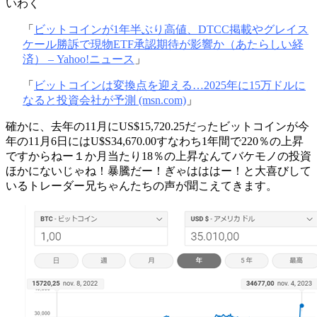
いわく
「
ビットコインが1年半ぶり高値、DTCC掲載やグレイス
ケール勝訴で現物ETF承認期待が影響か（あたらしい経
済） – Yahoo!ニュース
」
「
ビットコインは変換点を迎える…2025年に15万ドルに
なると投資会社が予測 (msn.com)
」
確かに、去年の11月にUS$15,720.25だったビットコインが今
年の11月6日にはU$S34,670.00すなわち1年間で220％の上昇
ですからねー１か月当たり18％の上昇なんてバケモノの投資
ほかにないじゃね！暴騰だー！ぎゃはははー！と大喜びして
いるトレーダー兄ちゃんたちの声が聞こえてきます。