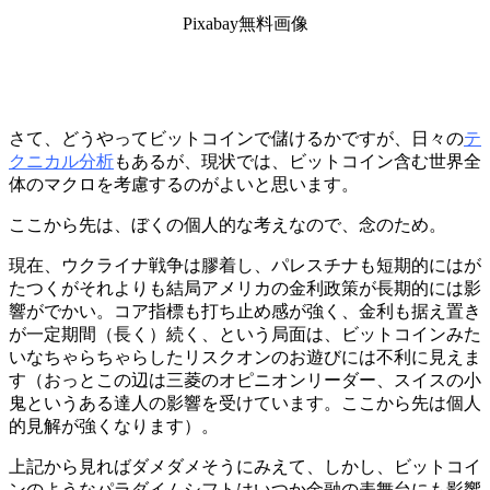
Pixabay無料画像
さて、どうやってビットコインで儲けるかですが、日々の
テ
クニカル分析
もあるが、現状では、ビットコイン含む世界全
体のマクロを考慮するのがよいと思います。
ここから先は、ぼくの個人的な考えなので、念のため。
現在、ウクライナ戦争は膠着し、パレスチナも短期的にはが
たつくがそれよりも結局アメリカの金利政策が長期的には影
響がでかい。コア指標も打ち止め感が強く、金利も据え置き
が一定期間（長く）続く、という局面は、ビットコインみた
いなちゃらちゃらしたリスクオンのお遊びには不利に見えま
す（おっとこの辺は三菱のオピニオンリーダー、スイスの小
鬼というある達人の影響を受けています。ここから先は個人
的見解が強くなります）。
上記から見ればダメダメそうにみえて、しかし、ビットコイ
ンのようなパラダイムシフトはいつか金融の表舞台にも影響