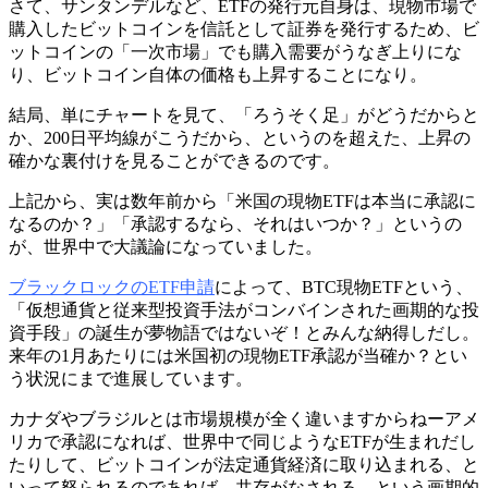
さて、サンタンデルなど、ETFの発行元自身は、現物市場で
購入したビットコインを信託として証券を発行するため、ビ
ットコインの「一次市場」でも購入需要がうなぎ上りにな
り、ビットコイン自体の価格も上昇することになり。
結局、単にチャートを見て、「ろうそく足」がどうだからと
か、200日平均線がこうだから、というのを超えた、上昇の
確かな裏付けを見ることができるのです。
上記から、実は数年前から「米国の現物ETFは本当に承認に
なるのか？」「承認するなら、それはいつか？」というの
が、世界中で大議論になっていました。
ブラックロックのETF申請
によって、BTC現物ETFという、
「仮想通貨と従来型投資手法がコンバインされた画期的な投
資手段」の誕生が夢物語ではないぞ！とみんな納得しだし。
来年の1月あたりには米国初の現物ETF承認が当確か？とい
う状況にまで進展しています。
カナダやブラジルとは市場規模が全く違いますからねーアメ
リカで承認になれば、世界中で同じようなETFが生まれだし
たりして、ビットコインが法定通貨経済に取り込まれる、と
いって怒られるのであれば、共存がなされる、という画期的