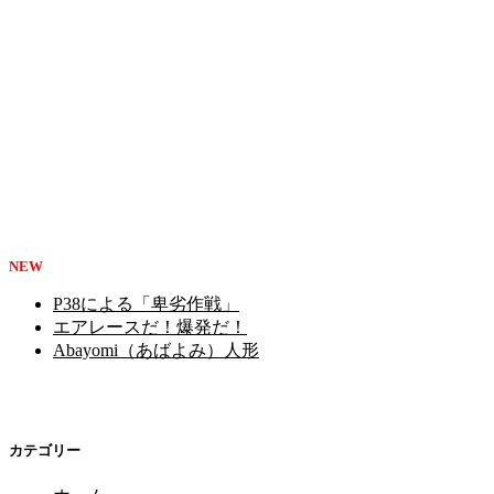
NEW
P38による「卑劣作戦」
エアレースだ！爆発だ！
Abayomi（あばよみ）人形
カテゴリー