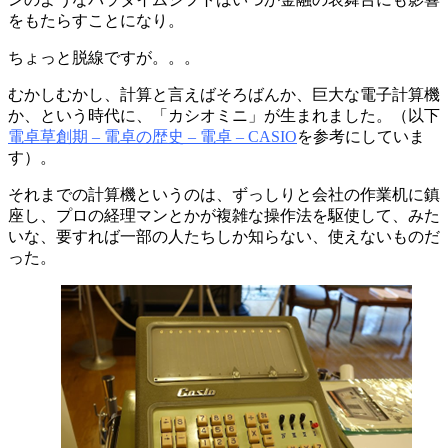
をもたらすことになり。
ちょっと脱線ですが。。。
むかしむかし、計算と言えばそろばんか、巨大な電子計算機
か、という時代に、「カシオミニ」が生まれました。（以下
電卓草創期 – 電卓の歴史 – 電卓 – CASIO
を参考にしていま
す）。
それまでの計算機というのは、ずっしりと会社の作業机に鎮
座し、プロの経理マンとかが複雑な操作法を駆使して、みた
いな、要すれば一部の人たちしか知らない、使えないものだ
った。