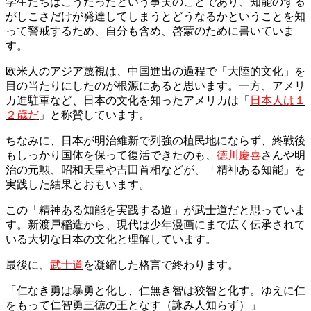
学生たちはこうだったという事実のことであり、知能のずる
がしこさだけが発達してしまうとどうなるかということを知
って警戒するため、自分も含め、啓蒙のために書いていま
す。
欧米人のアジア蔑視は、中国進出の過程で「大陸的文化」を
目の当たりにしたのが根源にあると思います。一方、アメリ
カ進駐軍など、日本の文化を知ったアメリカは「
日本人は１
２歳だ
」と称賛しています。
ちなみに、日本が明治維新で列強の植民地にならず、終戦後
もしっかり国体を保って復活できたのも、
徳川慶喜
さんや明
治の元勲、昭和天皇や吉田首相などが、「精神ある知能」を
実践した結果とおもいます。
この「精神ある知能を実践する道」が武士道だと思っていま
す。新渡戸稲造から、現代は少年漫画にまで広く伝承されて
いる大切な日本の文化と理解しています。
最後に、
武士道
を凝縮した格言で終わります。
「仁なき勇は暴勇と化し、仁無き智は狡智と化す。ゆえに仁
をもって仁智勇三徳の王となす（詠み人知らず）」