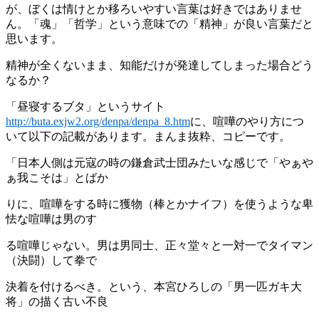
が、ぼくは情けとか移ろいやすい言葉は好きではありませ
ん。「魂」「哲学」という意味での「精神」が良い言葉だと
思います。
精神が全くないまま、知能だけが発達してしまった場合どう
なるか？
「昼寝するブタ」というサイト
http://buta.exjw2.org/denpa/denpa_8.htm
に、喧嘩のやり方につ
いて以下の記載があります。まんま抜粋、コピーです。
「日本人側は元寇の時の鎌倉武士団みたいな感じで「やぁや
ぁ我こそは」とばか
りに、喧嘩をする時に獲物（棒とかナイフ）を使うような卑
怯な喧嘩は男のす
る喧嘩じゃない。男は男同士、正々堂々と一対一でタイマン
（決闘）して拳で
決着を付けるべき。という、本宮ひろしの「男一匹ガキ大
将」の描く古い不良