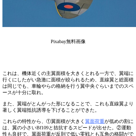
Pixabay無料画像
これは、機体近くの主翼面積を大きくとれる一方で、翼端に
行くにしたがい急激に面積が絞られるため、直線翼と総面積
は同じでも、車輪やらの格納を行う翼中央ぐらいまでのスペ
ースが十分に取れ。
また、翼端がとんがった形になることで、これも直線翼より
著しく翼端抵抗誘導を下げることができた。
これらの特性から、①翼面積が大きく
翼面荷重
が低めの割に
は、翼の小さいBf109と拮抗するスピードが出せた。②運動
性も良好で、翼面荷重が反則で低い零戦とも互角の格闘がで