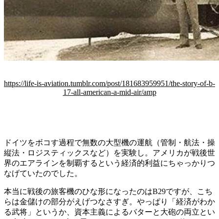
https://life-is-aviation.tumblr.com/post/181683959951/the-story-of-b-
17-all-american-a-mid-air/amp
ドイツをボコす過程で無数の大型機の運航（管制・航法・操
縦法・ロジスティックスなど）を実験し。アメリカが戦後世
界のエアラインを制覇するという経済的利益にちゃっかりつ
なげていたのでした。
本当に戦後の旅客機のひな形になったのはB29ですが、こち
らは金儲けの部分がえげつなさすぎ。やっぱり「経済がわか
る武将」というか、資本主義によるバターと大砲の両立とい