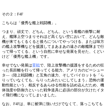
その２：F4F
こちらは「優秀な艦上戦闘機」。
つまり、頑丈で、どちん、どちん、という着艦の衝撃に耐
え、艦隊上空つまりそれほど高くない空において、どんな敵
機が来てもくるくると後ろについてやっつける、または味方
の艦上攻撃機などを援護してまあまあの遠さの敵艦隊まで行
って帰ってくる、という自然に幸せな発展を見せた、くどい
けど「優秀な艦上機」です。
幸せでない発展は
零戦
で、陸上攻撃機の援護をするための狂
った長距離を行って帰ってくる能力、アメリカのピーシュー
タ―（陸上戦闘機）と互角の速力、そしてパイロットを「ら
りっていなくても、らりったみたいにしてしまう」恐怖の運
動性能という、相反するあらゆる性能を詰め込んだため、機
体強度や防御力といった戦争道具に必須の部分が欠けたイタ
イ飛行機になってしまいました。
なお、F4Fは、単に被弾に強いだけでなくて、落っこちても