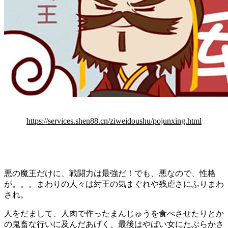
https://services.shen88.cn/ziweidoushu/pojunxing.html
悪の魔王だけに、戦闘力は最強だ！でも、悪なので、性格
が。。。まわりの人々は紂王の気まぐれや残虐さにふりまわ
され。
人をだまして、人肉で作ったまんじゅうを食べさせたりとか
の鬼畜な行いに及んだあげく、最後はやばい女にたぶらかさ