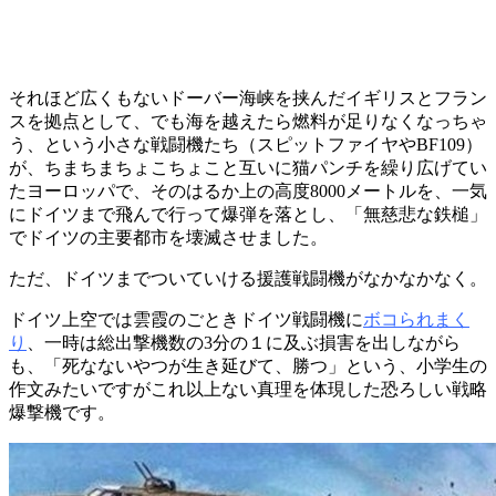
それほど広くもないドーバー海峡を挟んだイギリスとフラン
スを拠点として、でも海を越えたら燃料が足りなくなっちゃ
う、という小さな戦闘機たち（スピットファイヤやBF109）
が、ちまちまちょこちょこと互いに猫パンチを繰り広げてい
たヨーロッパで、そのはるか上の高度8000メートルを、一気
にドイツまで飛んで行って爆弾を落とし、「無慈悲な鉄槌」
でドイツの主要都市を壊滅させました。
ただ、ドイツまでついていける援護戦闘機がなかなかなく。
ドイツ上空では雲霞のごときドイツ戦闘機に
ボコられまく
り
、一時は総出撃機数の3分の１に及ぶ損害を出しながら
も、「死なないやつが生き延びて、勝つ」という、小学生の
作文みたいですがこれ以上ない真理を体現した恐ろしい戦略
爆撃機です。