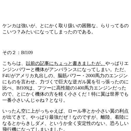
ケンカは強いが、とにかく取り扱いの困難な、らりってるの
こいつ？みたいになってしまったのである。
その２：Bf109
こちらは、
以前の記事にちょっと書きましたが、
やっぱりエ
ンジンパワーと機体がアンバランスになってしまい。ただ、
F4Uがアメリカ丸出しの、脳筋パワー・2000馬力のエンジン
にものを言わせ、力づくで巨大な逆ガル翼を引っ張ったのに
比べ、Bf109は、フツーに高性能の1400馬力エンジンだった
ので、とにかく機体の方を軽く小さくだ！特に翼は世界でも
一番小さいんじゃね？となり。
いったん空に上がっちゃえば、ロール率とか小さい翼の利点
が出てきて、やっぱり最強だぜ！なのですが、離陸、着陸に
なるとからきしダメ、というか全く安定性のない、恐ろしい
飛行機になってしまいました。