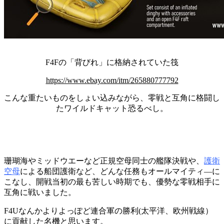
F4Fの「背びれ」に格納されていた筏
https://www.ebay.com/itm/265880777792
こんな重たいものをしょい込みながら、零戦と互角に格闘し
たワイルドキャット恐るべし。
珊瑚海やミッドウエーなど正規空母同士の艦隊決戦や、
護衛
空母
による船団護衛など、どんな任務もオールマイティ―に
こなし、開戦当初の最も苦しい時期でも、優勢な零戦相手に
互角に戦いました。
F4Uなんかよりよっぽど連合軍の勝利(太平洋、欧州戦線）
に貢献した名機と思います。