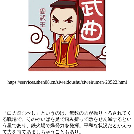
https://services.shen88.cn/ziweidoushu/ziweirumen-20522.html
「白刃踏むべし」というのは、無数の刃が振り下ろされてく
る戦場で、そのやいばを足で踏み折って敵をせん滅するとい
う星であり、鉄火場で爆発力を発揮。平和な状況だとかえっ
て力を持てあましちゃうこともあり。