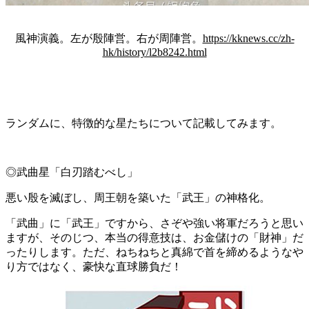
風神演義。左が殷陣営。右が周陣営。
https://kknews.cc/zh-
hk/history/l2b8242.html
ランダムに、特徴的な星たちについて記載してみます。
◎武曲星「白刃踏むべし」
悪い殷を滅ぼし、周王朝を築いた「武王」の神格化。
「武曲」に「武王」ですから、さぞや強い将軍だろうと思い
ますが、そのじつ、本当の得意技は、お金儲けの「財神」だ
ったりします。ただ、ねちねちと真綿で首を締めるようなや
り方ではなく、豪快な直球勝負だ！