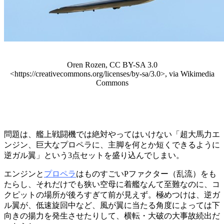
Oren Rozen, CC BY-SA 3.0
<https://creativecommons.org/licenses/by-sa/3.0>, via Wikimedia
Commons
問題は、艦上戦闘機では絶対やってはいけない「超大馬力エ
ンジン、巨大なプロペラに、主脚を何とか短くできるように
逆ガル翼」という3点セットを盛り込んでしまい。
エンジンと
プロペラ
はものすごいPファクター（乱流）をも
たらし、それだけでも狭い空母に着艦なんて至難なのに、コ
クピットの場所が後ろすぎて前が見えず。極めつけは、逆ガ
ル翼が、低速旋回中など、風が翼に当たる角度によっては下
向きの揚力を発生させたりして、横転・大破の大事故続出だ