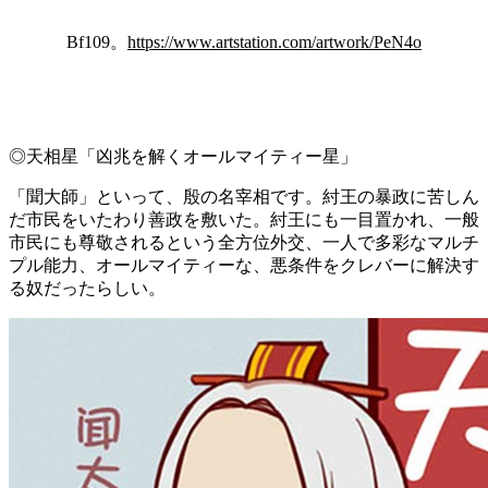
Bf109。
https://www.artstation.com/artwork/PeN4o
◎天相星「凶兆を解くオールマイティー星」
「聞大師」といって、殷の名宰相です。紂王の暴政に苦しん
だ市民をいたわり善政を敷いた。紂王にも一目置かれ、一般
市民にも尊敬されるという全方位外交、一人で多彩なマルチ
プル能力、オールマイティーな、悪条件をクレバーに解決す
る奴だったらしい。