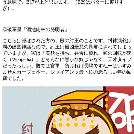
う意味で、B17が上と思います。（B29はバターに偏りす
ぎ）。
◎破軍星「酒池肉林の発明者」
こちらは滅ぼされた方の、殷の紂王のことです。封神演義は
周の建国神話なので、紂王は最凶最悪の暴君にされてしまっ
ていますが、実は「美貌を持ち、弁舌に優れ、頭の回転が速
く（Wikipedia）」とそんなに愚かな奴じゃなく、天才タイプ
だったらしい。勝てば官軍、負ければ長嶋ですねーはいすみ
ませんカープ日本一、ジャイアンツ最下位の恐ろしい年の回
顧でした。