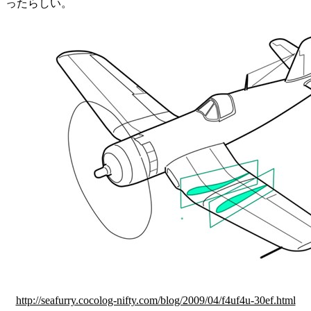
ったらしい。
http://seafurry.cocolog-nifty.com/blog/2009/04/f4uf4u-30ef.html